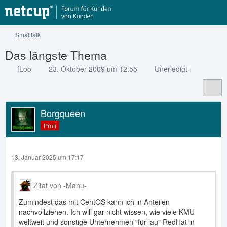
Smalltalk
Das längste Thema
fLoo
23. Oktober 2009 um 12:55
Unerledigt
Borgqueen
Profi
13. Januar 2025 um 17:17
Zitat von -Manu-
Zumindest das mit CentOS kann ich in Anteilen
nachvollziehen. Ich will gar nicht wissen, wie viele KMU
weltweit und sonstige Unternehmen "für lau" RedHat in