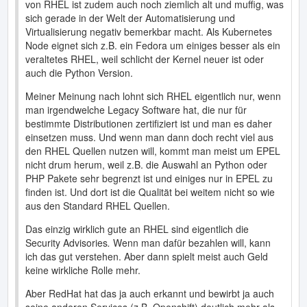
von RHEL ist zudem auch noch ziemlich alt und muffig, was
sich gerade in der Welt der Automatisierung und
Virtualisierung negativ bemerkbar macht. Als Kubernetes
Node eignet sich z.B. ein Fedora um einiges besser als ein
veraltetes RHEL, weil schlicht der Kernel neuer ist oder
auch die Python Version.
Meiner Meinung nach lohnt sich RHEL eigentlich nur, wenn
man irgendwelche Legacy Software hat, die nur für
bestimmte Distributionen zertifiziert ist und man es daher
einsetzen muss. Und wenn man dann doch recht viel aus
den RHEL Quellen nutzen will, kommt man meist um EPEL
nicht drum herum, weil z.B. die Auswahl an Python oder
PHP Pakete sehr begrenzt ist und einiges nur in EPEL zu
finden ist. Und dort ist die Qualität bei weitem nicht so wie
aus den Standard RHEL Quellen.
Das einzig wirklich gute an RHEL sind eigentlich die
Security Advisories
.
Wenn man dafür bezahlen will, kann
ich das gut verstehen. Aber dann spielt meist auch Geld
keine wirkliche Rolle mehr.
Aber RedHat hat das ja auch erkannt und bewirbt ja auch
seine anderen Services (z.B. Openshift) deutlich mehr als