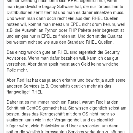
Meiner Meinung nach lohnt sich RHEL eigentlich nur, wenn
man irgendwelche Legacy Software hat, die nur für bestimmte
Distributionen zertifiziert ist und man es daher einsetzen muss.
Und wenn man dann doch recht viel aus den RHEL Quellen
nutzen will, kommt man meist um EPEL nicht drum herum, weil
z.B. die Auswahl an Python oder PHP Pakete sehr begrenzt ist
und einiges nur in EPEL zu finden ist. Und dort ist die Qualität
bei weitem nicht so wie aus den Standard RHEL Quellen.
Das einzig wirklich gute an RHEL sind eigentlich die Security
Advisories
.
Wenn man dafür bezahlen will, kann ich das gut
verstehen. Aber dann spielt meist auch Geld keine wirkliche
Rolle mehr.
Aber RedHat hat das ja auch erkannt und bewirbt ja auch seine
anderen Services (z.B. Openshift) deutlich mehr als das
"langweilige" RHEL.
Daher ist es mir immer noch ein Rätsel, warum RedHat den
Schritt mit CentOS gemacht hat. Sie wissen eigentlich selbst am
besten, dass das Kerngeschäft mit dem OS nicht mehr so
skalieren kann wie in der Vergangenheit und es eigentlich
klüger wäre, viele Entwickler und User anzulocken um dann
später die wirklich interessanten Services verkaufen zu können.