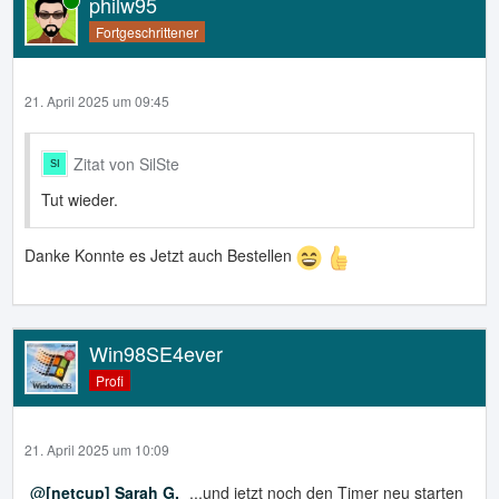
philw95
Online
Fortgeschrittener
21. April 2025 um 09:45
Zitat von SilSte
Tut wieder.
Danke Konnte es Jetzt auch Bestellen
Win98SE4ever
Profi
21. April 2025 um 10:09
[netcup] Sarah G.
...und jetzt noch den Timer neu starten