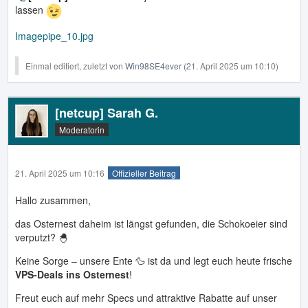
lassen
Imagepipe_10.jpg
Einmal editiert, zuletzt von
Win98SE4ever
(
21. April 2025 um 10:10
)
[netcup] Sarah G.
Moderatorin
21. April 2025 um 10:16
Offizieller Beitrag
Hallo zusammen,
das Osternest daheim ist längst gefunden, die Schokoeier sind
verputzt? 🐣
Keine Sorge – unsere Ente 🦆 ist da und legt euch heute frische
VPS-Deals ins Osternest
!
Freut euch auf mehr Specs und attraktive Rabatte auf unser