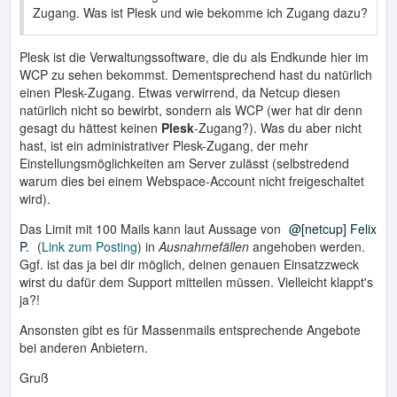
Zugang. Was ist Plesk und wie bekomme ich Zugang dazu?
Plesk ist die Verwaltungssoftware, die du als Endkunde hier im
WCP zu sehen bekommst. Dementsprechend hast du natürlich
einen Plesk-Zugang. Etwas verwirrend, da Netcup diesen
natürlich nicht so bewirbt, sondern als WCP (wer hat dir denn
gesagt du hättest keinen
Plesk
-Zugang?). Was du aber nicht
hast, ist ein administrativer Plesk-Zugang, der mehr
Einstellungsmöglichkeiten am Server zulässt (selbstredend
warum dies bei einem Webspace-Account nicht freigeschaltet
wird).
Das Limit mit 100 Mails kann laut Aussage von
[netcup] Felix
P.
(
Link zum Posting
) in
Ausnahmefällen
angehoben werden.
Ggf. ist das ja bei dir möglich, deinen genauen Einsatzzweck
wirst du dafür dem Support mitteilen müssen. Vielleicht klappt's
ja?!
Ansonsten gibt es für Massenmails entsprechende Angebote
bei anderen Anbietern.
Gruß