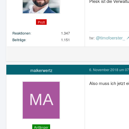
Plesk ist die Verwalt
Profi
Reaktionen
1.347
tw:
@timofoerster_
Beiträge
1.151
6. November 2018 um 07
maikerwertz
Also muss ich jetzt 
Anfänger