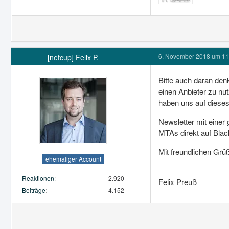
6. November 2018 um 11
[netcup] Felix P.
Bitte auch daran denk
einen Anbieter zu nu
haben uns auf dieses
Newsletter mit einer
MTAs direkt auf Black
Mit freundlichen Grü
ehemaliger Account
Reaktionen
2.920
Felix Preuß
Beiträge
4.152