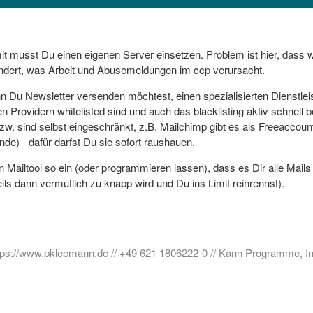
imit musst Du einen eigenen Server einsetzen. Problem ist hier, dass we
andert, was Arbeit und Abusemeldungen im ccp verursacht.
nn Du Newsletter versenden möchtest, einen spezialisierten Dienstleis
n Providern whitelisted sind und auch das blacklisting aktiv schnell 
 bzw. sind selbst eingeschränkt, z.B. Mailchimp gibt es als Freeaccou
nde) - dafür darfst Du sie sofort raushauen.
ein Mailtool so ein (oder programmieren lassen), dass es Dir alle Mails
ils dann vermutlich zu knapp wird und Du ins Limit reinrennst).
tps://www.pkleemann.de // +49 621 1806222-0 // Kann Programme, In