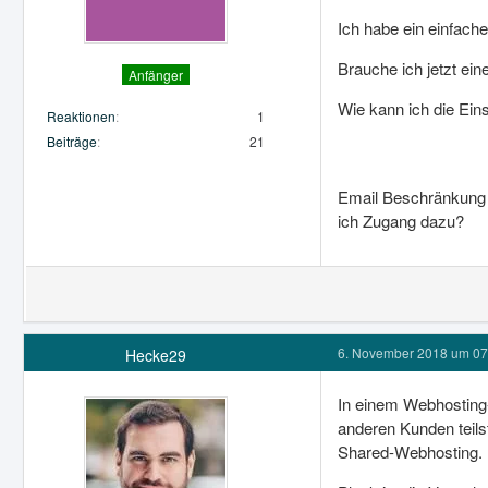
Ich habe ein einfach
Brauche ich jetzt ein
Anfänger
Wie kann ich die Ein
Reaktionen
1
Beiträge
21
Email Beschränkung 
ich Zugang dazu?
6. November 2018 um 07
Hecke29
In einem Webhosting-
anderen Kunden teils
Shared-Webhosting.