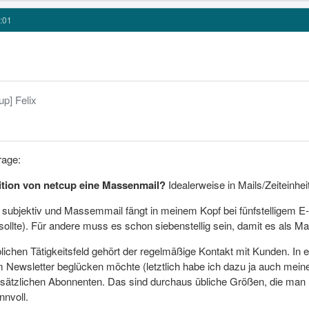
:01
up] Felix
rage:
nition von netcup eine Massenmail?
Idealerweise in Mails/Zeiteinheit
st subjektiv und Massemmail fängt in meinem Kopf bei fünfstelligem 
ollte). Für andere muss es schon siebenstellig sein, damit es als Ma
chen Tätigkeitsfeld gehört der regelmäßige Kontakt mit Kunden. In ein
 Newsletter beglücken möchte (letztlich habe ich dazu ja auch meinen
zusätzlichen Abonnenten. Das sind durchaus übliche Größen, die ma
nnvoll.