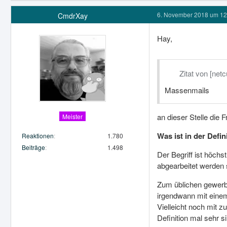
6. November 2018 um 12
CmdrXay
Hay,
Zitat von [netc
Massenmails
an dieser Stelle die F
Meister
Was ist in der Defi
Reaktionen
1.780
Beiträge
1.498
Der Begriff ist höch
abgearbeitet werden s
Zum üblichen gewerbli
irgendwann mit einem
Vielleicht noch mit 
Definition mal sehr si