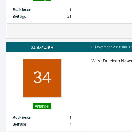
Reaktionen
1
Beiträge
21
6. November 2018 um 07
34etz54z5H
Willst Du einen News
Anfänger
Reaktionen
1
Beiträge
4