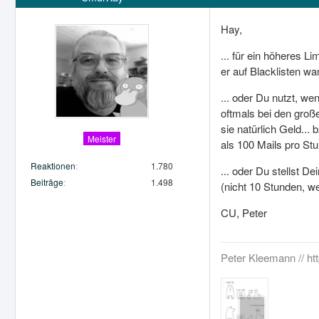
Hay,
... für ein höheres L
er auf Blacklisten w
... oder Du nutzt, we
oftmals bei den große
sie natürlich Geld...
Meister
als 100 Mails pro Stu
Reaktionen
1.780
... oder Du stellst D
Beiträge
1.498
(nicht 10 Stunden, we
CU, Peter
Peter Kleemann // ht