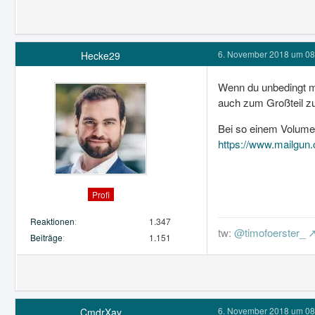
6. November 2018 um 08
Hecke29
Wenn du unbedingt me
auch zum Großteil zu
Bei so einem Volume
https://www.mailgun.
Profi
Reaktionen
1.347
tw:
@timofoerster_
Beiträge
1.151
6. November 2018 um 08
CmdrXay