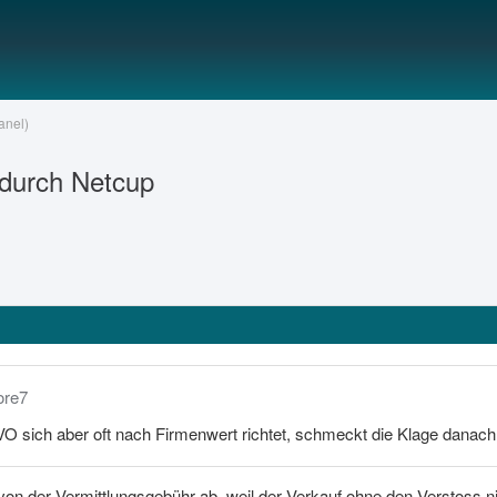
anel)
durch Netcup
ore7
 sich aber oft nach Firmenwert richtet, schmeckt die Klage danach
von der Vermittlungsgebühr ab, weil der Verkauf ohne den Verstos