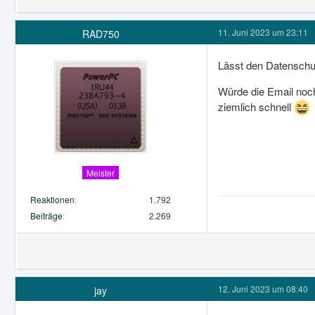
11. Juni 2023 um 23:11
RAD750
Lässt den Datenschu
Würde die Email noc
ziemlich schnell
Meister
Reaktionen
1.792
Beiträge
2.269
12. Juni 2023 um 08:40
jay