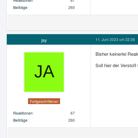
Reaktionen
67
Beiträge
260
11. Juni 2023 um 22:38
jay
Bisher keinerlei Rea
Soll hier der Versto
Fortgeschrittener
Reaktionen
67
Beiträge
260