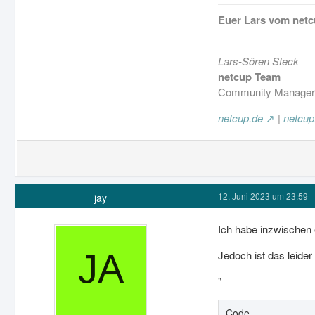
Euer Lars vom net
Lars-Sören Steck
netcup Team
Community Manager 
netcup.de
|
netcup
12. Juni 2023 um 23:59
jay
Ich habe inzwischen 
Jedoch ist das leide
"
Code