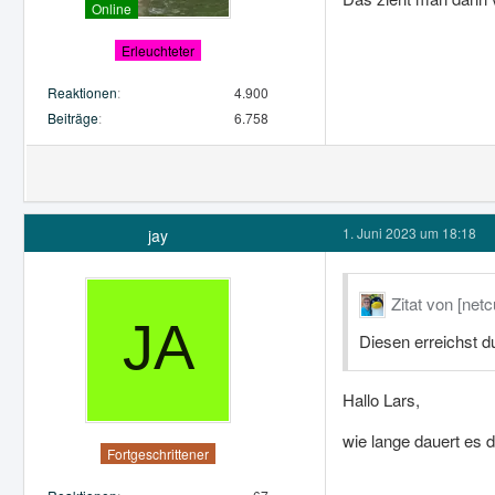
Online
Erleuchteter
Reaktionen
4.900
Beiträge
6.758
1. Juni 2023 um 18:18
jay
Zitat von [net
Diesen erreichst d
Hallo Lars,
wie lange dauert es 
Fortgeschrittener