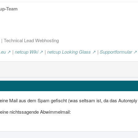
cup-Team
| Technical Lead Webhosting
.eu
|
netcup Wiki
|
netcup Looking Glass
|
Supportformular
eine Mail aus dem Spam gefischt (was seltsam ist, da das Autoreply
r eine nichtssagende Abwimmelmail: