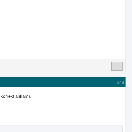
#49
 korrekt ankam).