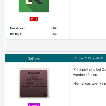
Profi
Reaktionen
404
Beiträge
439
12. Juni 2023 um 09:03
RAD750
Prinzipiell sind bei 
werden können.
Hier ist das aber ke
Meister