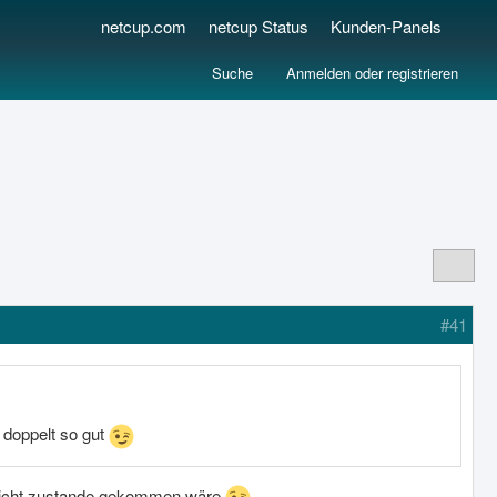
netcup.com
netcup Status
Kunden-Panels
Suche
Anmelden oder registrieren
#41
 doppelt so gut
s nicht zustande gekommen wäre