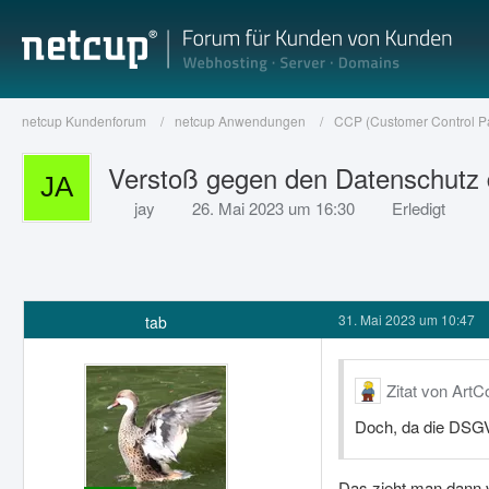
netcup Kundenforum
netcup Anwendungen
CCP (Customer Control P
Verstoß gegen den Datenschutz 
jay
26. Mai 2023 um 16:30
Erledigt
31. Mai 2023 um 10:47
tab
Zitat von ArtC
Doch, da die DSGVO
Das zieht man dann 