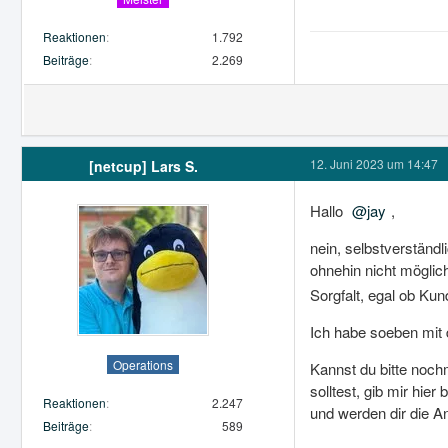
Reaktionen
1.792
Beiträge
2.269
12. Juni 2023 um 14:47
[netcup] Lars S.
Hallo
jay
,
nein, selbstverständl
ohnehin nicht mögli
Sorgfalt, egal ob Kun
Ich habe soeben mit 
Operations
Kannst du bitte nochm
solltest, gib mir hie
Reaktionen
2.247
und werden dir die A
Beiträge
589