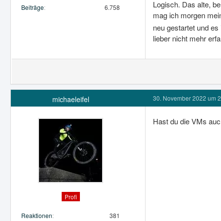
Logisch. Das alte, be
Beiträge
6.758
mag ich morgen mein
neu gestartet und es
lieber nicht mehr erf
30. November 2022 um 2
michaeleifel
Hast du die VMs auc
Profi
Reaktionen
381