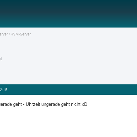
Server / KVM-Server
t
2:15
erade geht - Uhrzeit ungerade geht nicht xD