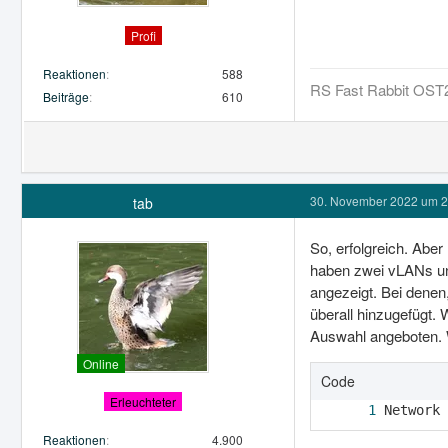
Profi
Reaktionen
588
RS Fast Rabbit OST
Beiträge
610
30. November 2022 um 2
tab
So, erfolgreich. Abe
haben zwei vLANs un
angezeigt. Bei denen,
überall hinzugefügt.
Auswahl angeboten. W
Online
Code
Erleuchteter
Network 
Reaktionen
4.900