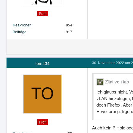
Profi
Reaktionen
854
Beiträge
917
30. November 2022 um 2
tom434
Zitat von tab
Ich glaubs nicht. V
vLAN hinzufügen, h
doch Firefox. Abe
Erweiterung. Irge
Profi
Auch kein PiHole ode