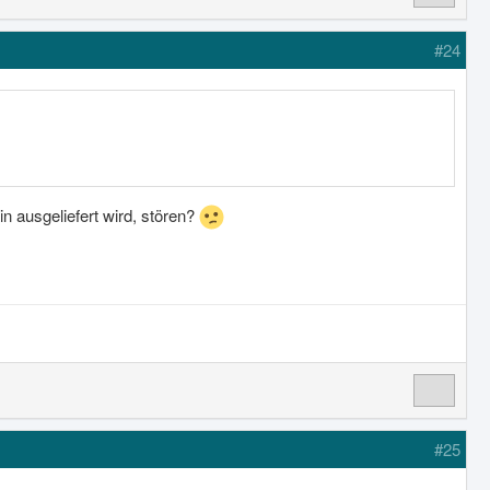
#24
n ausgeliefert wird, stören?
#25