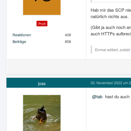
Hab mir das SCP nie 
natürlich nichts aus.
Profi
(Gibt ja auch noch a
auch HTTPs aufbrec
Reaktionen
408
Beiträge
858
Einmal editiert, zuletz
30. November 2022 um 2
joas
tab
hast du auch 