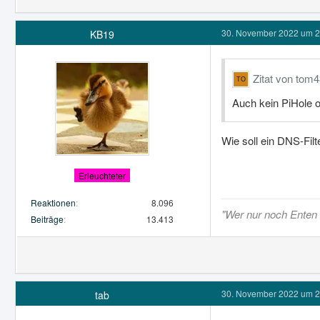
30. November 2022 um 2
KB19
Zitat von tom
Auch kein PiHole o
Wie soll ein DNS-Filt
Erleuchteter
Reaktionen
8.096
"Wer nur noch Enten s
Beiträge
13.413
30. November 2022 um 2
tab