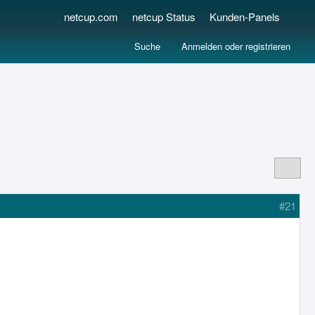
netcup.com
netcup Status
Kunden-Panels
Suche
Anmelden oder registrieren
#21