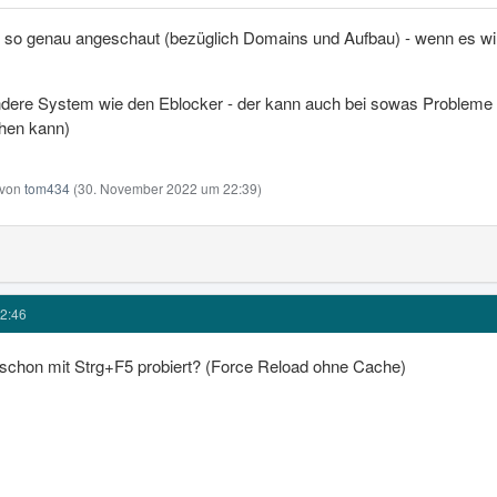
so genau angeschaut (bezüglich Domains und Aufbau) - wenn es wirkl
ndere System wie den Eblocker - der kann auch bei sowas Probleme ma
hen kann)
t von
tom434
(
30. November 2022 um 22:39
)
2:46
schon mit Strg+F5 probiert? (Force Reload ohne Cache)