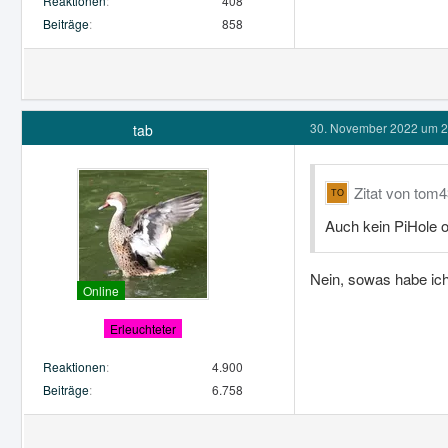
Reaktionen
408
Beiträge
858
30. November 2022 um 2
tab
Zitat von tom
Auch kein PiHole o
Nein, sowas habe ich
Online
Erleuchteter
Reaktionen
4.900
Beiträge
6.758