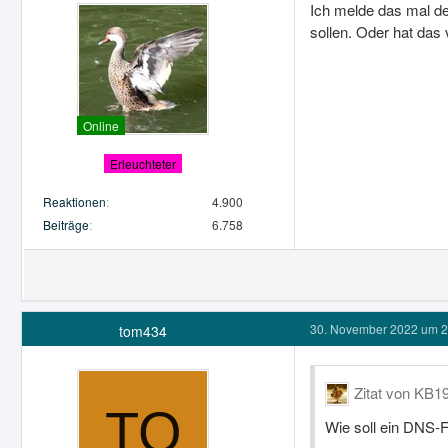
Ich melde das mal de
sollen. Oder hat das
Online
Erleuchteter
Reaktionen
4.900
Beiträge
6.758
30. November 2022 um 2
tom434
Zitat von KB1
Wie soll ein DNS-F