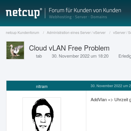
netcup Kundenforum
Administration eines Server / vServer
vServer / 
Cloud vLAN Free Problem
tab
30. November 2022 um 18:20
Erledig
30. November 2022 um 2
nitram
AddVlan => Uhrzeit g