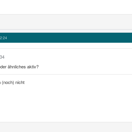
2:24
434
der ähnliches aktiv?
 (noch) nicht