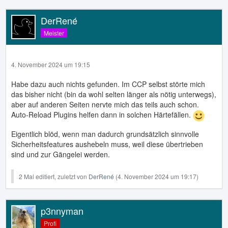
DerRené
Meister
4. November 2024 um 19:15
Habe dazu auch nichts gefunden. Im CCP selbst störte mich
das bisher nicht (bin da wohl selten länger als nötig unterwegs),
aber auf anderen Seiten nervte mich das teils auch schon.
Auto-Reload Plugins helfen dann in solchen Härtefällen.
Eigentlich blöd, wenn man dadurch grundsätzlich sinnvolle
Sicherheitsfeatures aushebeln muss, weil diese übertrieben
sind und zur Gängelei werden.
2 Mal editiert, zuletzt von
DerRené
(
4. November 2024 um 19:17
)
p3nnyman
Profi