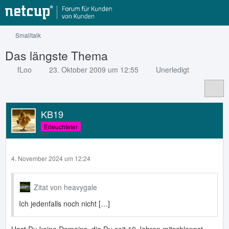
Smalltalk
Das längste Thema
fLoo
23. Oktober 2009 um 12:55
Unerledigt
KB19
Erleuchteter
4. November 2024 um 12:24
Zitat von heavygale
Ich jedenfalls noch nicht […]