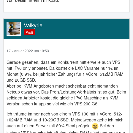
Valkyrie
Profi
17. Januar 2022 um 10:53
Gerade gesehen, dass ein Konkurrent mittlerweile auch VPS
mit IPv6 only anbietet. Da kostet die LXC Variante nur 1€ im
Monat (0,91€ bei jährlicher Zahlung) für 1 vCore, 512MB RAM
und 20GB SSD.
Aber bei KVM Angeboten macht scheinbar echt niemanden
Netcup etwas vor. Das Preis/Leistung-Verhältnis ist so gut. Beim
selbigen Anbieter kostet die gleiche IPv6 Maschine als KVM
Version schon knapp so viel wie ein VPS 200 G8.
Ich träume immer noch von einem VPS 100 mit 1 vCore, 512-
1024MB RAM und 10-20GB SSD. Meinetwegen gehe ich mich
auch auf einen Server mit 80% Steal prügeln
Bei den
kleinen VPS brauche ich oft den vielen RAM nicht und auch nur