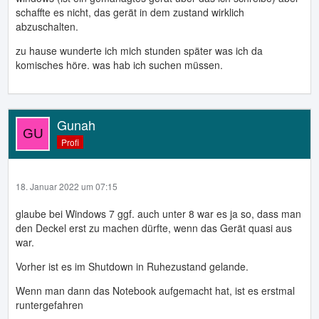
Aber der Hammer kommt erst! Syslog um 12 Uhr: Lid
schaffte es nicht, das gerät in dem zustand wirklich
closed.
LID CLOSED!!!!!111elf
abzuschalten.
Syslog um 16 Uhr: Suspended (Akku leer)
zu hause wunderte ich mich stunden später was ich da
komisches höre. was hab ich suchen müssen.
Das Ding war 4h lang eingeschaltet (!) in einer Tasche
Mich wundert, dass das Ding überhaupt noch funktioniert.
Gunah
Profi
18. Januar 2022 um 07:15
glaube bei Windows 7 ggf. auch unter 8 war es ja so, dass man
den Deckel erst zu machen dürfte, wenn das Gerät quasi aus
war.
Vorher ist es im Shutdown in Ruhezustand gelande.
Wenn man dann das Notebook aufgemacht hat, ist es erstmal
runtergefahren