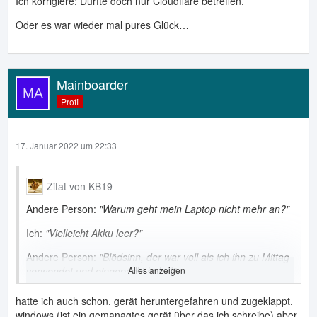
Ich korrigiere: Dürfte doch nur Cloudflare betreffen.
Oder es war wieder mal pures Glück…
Mainboarder
Profi
17. Januar 2022 um 22:33
Zitat von KB19
Andere Person:
"Warum geht mein Laptop nicht mehr an?"
Ich:
"Vielleicht Akku leer?"
Andere Person:
"Blödsinn, der war voll als ich ihn zu Mittag
verwendet und
eingepackt
Alles anzeigen
habe!"
Netzteil angesteckt, läuft wieder: Akku auf ≤1%
hatte ich auch schon. gerät heruntergefahren und zugeklappt.
windows (ist ein gemanagtes gerät über das ich schreibe) aber