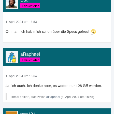
Erleuchteter
1. April 2024 um 18:53
Oh man, ich hab mich schon über die Specs gefreut
aRaphael
Erleuchteter
1. April 2024 um 18:54
Ja, ich auch. Ich denke aber, es weden nur 128 GB werden.
Einmal editiert, zuletzt von
aRaphael
(
1. April 2024 um 18:55
)
tom434