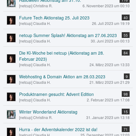
Halloween Aktionstag am 31.10.
[netcup] Christina R.
6. November 2023 um 00:10
Future Tech Aktionstag 25. Juli 2023
40
[netcup] Claudia H.
26. Juli 2023 um 19:19
netcup Summer Splash! Aktionstag am 27.06.2023
55
[netcup] Claudia H.
30. Juni 2023 um 00:13
Die KI-Woche bei netcup (Aktionstag am 28.
84
Februar 2023)
[netcup] Claudia H.
24. März 2023 um 13:33
Webhosting & Domain Aktion am 28.03.2023
9
[netcup] Claudia H.
21. März 2023 um 21:29
Produktnamen gesucht: Advent Edition
98
[netcup] Claudia H.
2. Februar 2023 um 17:08
Winter Wonderland Aktionstag
15
[netcup] Christina R.
31. Januar 2023 um 13:18
Hurra - der Adventskalender 2022 ist da!
71
[netcup] Claudia H.
25. Dezember 2022 um 12:03