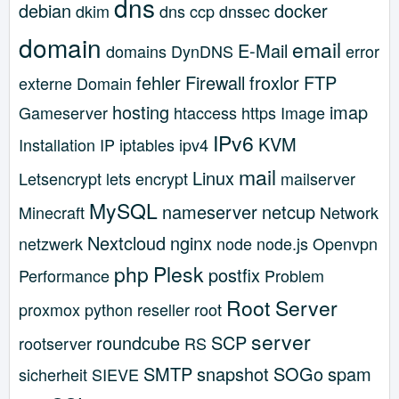
dns
debian
docker
dkim
dns ccp
dnssec
domain
email
E-Mail
domains
DynDNS
error
fehler
Firewall
froxlor
FTP
externe Domain
hosting
imap
Gameserver
htaccess
https
Image
IPv6
KVM
Installation
IP
iptables
ipv4
mail
Linux
Letsencrypt
lets encrypt
mailserver
MySQL
nameserver
netcup
Minecraft
Network
Nextcloud
nginx
netzwerk
node
node.js
Openvpn
php
Plesk
postfix
Performance
Problem
Root Server
proxmox
python
reseller
root
server
roundcube
SCP
rootserver
RS
SMTP
snapshot
SOGo
spam
sicherheit
SIEVE