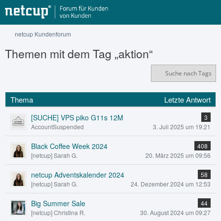
netcup Kundenforum
Themen mit dem Tag „aktion“
Suche nach Tags
Thema
Letzte Antwort
[SUCHE] VPS piko G11s 12M
3
AccountSuspended
3. Juli 2025 um 19:21
Black Coffee Week 2024
408
[netcup] Sarah G.
20. März 2025 um 09:56
netcup Adventskalender 2024
58
[netcup] Sarah G.
24. Dezember 2024 um 12:53
Big Summer Sale
44
[netcup] Christina R.
30. August 2024 um 09:27