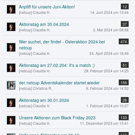
Anpfiff für unsere Juni-Aktion!
12
[netcup] Claudia H.
14. Juni 2024 um 13:44
Aktionstag am 30.04.2024
37
[netcup] Claudia H.
2. Mai 2024 um 08:58
Wer suchet, der findet - Osteraktion 2024 bei
474
netcup
[netcup] Claudia H.
24. April 2024 um 16:49
Aktionstag am 27.02.204: It's a match ;)
51
[netcup] Claudia H.
28. Februar 2024 um 14:25
der netcup Adventskalender startet wieder
156
[netcup] Christina R.
6. Februar 2024 um 14:53
Aktionstag am 30.01.2024
28
[netcup] Claudia H.
1. Februar 2024 um 10:37
Unsere Aktionen zum Black Friday 2023
133
[netcup] Claudia H.
11. Dezember 2023 um 15:41
116