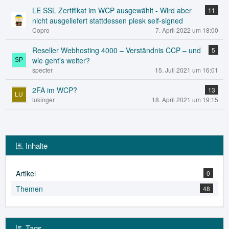
LE SSL Zertifikat im WCP ausgewählt - Wird aber
11
nicht ausgeliefert stattdessen plesk self-signed
Copro
7. April 2022 um 18:00
Reseller Webhosting 4000 – Verständnis CCP – und
5
wie geht's weiter?
specter
15. Juli 2021 um 16:01
2FA im WCP?
13
lukinger
18. April 2021 um 19:15
Inhalte
Artikel
0
Themen
48
Tags