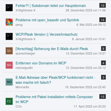
Fehler?! | Subdomain leitet zur Hauptdomain
19
X-Nightmare-X
28. Dezember 2023 um 11:56
Probleme mit open_basedir und Symlink
14
peng
6. Mai 2023 um 09:12
WCP/Plesk Version || Verzeichnisschutz
X-Nightmare-X
6. Januar 2023 um 10:41
[Vorschlag] Sicherung der E-Mails durch Plesk
8
querschlaeger
13. Dezember 2022 um 10:27
Entfernen von Domains im WCP
4
marcelgustin
12. Dezember 2022 um 23:12
E-Mail-Adresse über Plesk/WCP funktioniert nicht -
3
was mache ich falsch?
Monnartis
16. September 2022 um 22:45
Probleme mit Paket-Installation mittels Composer
15
im WCP
CCs
17. April 2022 um 20:23