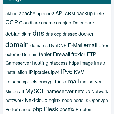
apache
API
backup
aktion
apache2
ARM
biete
CCP
Cloudflare
cname
cronjob
Datenbank
dns
debian
docker
dkim
dns ccp
dnssec
domain
email
E-Mail
domains
DynDNS
error
fehler
Firewall
froxlor
FTP
externe Domain
hosting
imap
Gameserver
htaccess
https
Image
IPv6
KVM
Installation
IP
iptables
ipv4
mail
Linux
Letsencrypt
lets encrypt
mailserver
MySQL
nameserver
netcup
Minecraft
Network
Nextcloud
nginx
netzwerk
node
node.js
Openvpn
php
Plesk
postfix
Performance
Problem