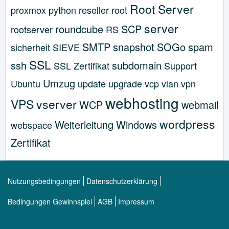
Root Server
proxmox
python
reseller
root
server
roundcube
SCP
rootserver
RS
SMTP
snapshot
SOGo
spam
sicherheit
SIEVE
SSL
ssh
subdomain
SSL Zertifikat
Support
Umzug
Ubuntu
update
upgrade
vcp
vlan
vpn
webhosting
VPS
vserver
WCP
webmail
wordpress
Weiterleitung
Windows
webspace
Zertifikat
Nutzungsbedingungen
Datenschutzerklärung
Bedingungen Gewinnspiel
AGB
Impressum