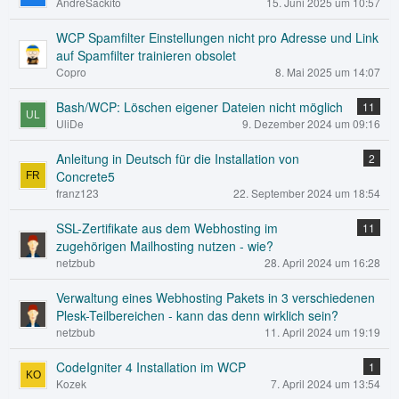
AndreSackito
15. Juni 2025 um 10:57
WCP Spamfilter Einstellungen nicht pro Adresse und Link
auf Spamfilter trainieren obsolet
Copro
8. Mai 2025 um 14:07
Bash/WCP: Löschen eigener Dateien nicht möglich
11
UliDe
9. Dezember 2024 um 09:16
Anleitung in Deutsch für die Installation von
2
Concrete5
franz123
22. September 2024 um 18:54
SSL-Zertifikate aus dem Webhosting im
11
zugehörigen Mailhosting nutzen - wie?
netzbub
28. April 2024 um 16:28
Verwaltung eines Webhosting Pakets in 3 verschiedenen
Plesk-Teilbereichen - kann das denn wirklich sein?
netzbub
11. April 2024 um 19:19
CodeIgniter 4 Installation im WCP
1
Kozek
7. April 2024 um 13:54