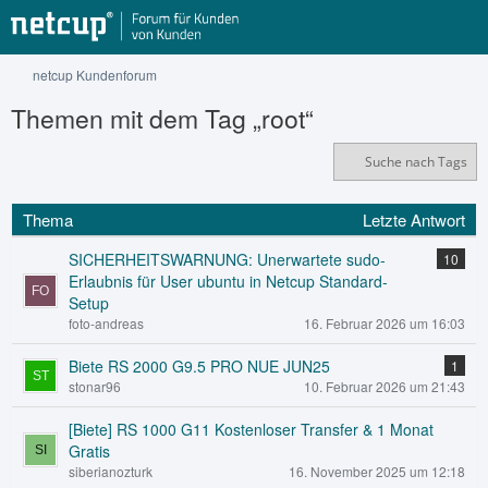
netcup Kundenforum
Themen mit dem Tag „root“
Suche nach Tags
Thema
Letzte Antwort
SICHERHEITSWARNUNG: Unerwartete sudo-
10
Erlaubnis für User ubuntu in Netcup Standard-
Setup
foto-andreas
16. Februar 2026 um 16:03
Biete RS 2000 G9.5 PRO NUE JUN25
1
stonar96
10. Februar 2026 um 21:43
[Biete] RS 1000 G11 Kostenloser Transfer & 1 Monat
Gratis
siberianozturk
16. November 2025 um 12:18