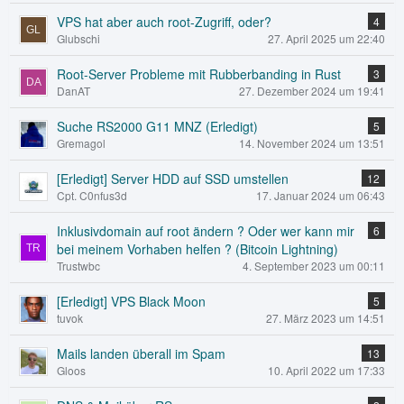
VPS hat aber auch root-Zugriff, oder?
4
Glubschi
27. April 2025 um 22:40
Root-Server Probleme mit Rubberbanding in Rust
3
DanAT
27. Dezember 2024 um 19:41
Suche RS2000 G11 MNZ (Erledigt)
5
Gremagol
14. November 2024 um 13:51
[Erledigt] Server HDD auf SSD umstellen
12
Cpt. C0nfus3d
17. Januar 2024 um 06:43
Inklusivdomain auf root ändern ? Oder wer kann mir
6
bei meinem Vorhaben helfen ? (Bitcoin Lightning)
Trustwbc
4. September 2023 um 00:11
[Erledigt] VPS Black Moon
5
tuvok
27. März 2023 um 14:51
Mails landen überall im Spam
13
Gloos
10. April 2022 um 17:33