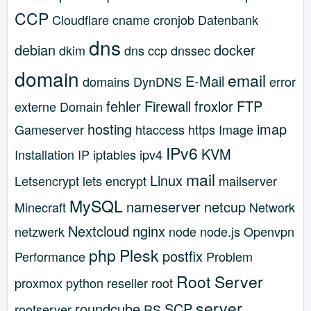
CCP
Cloudflare
cname
cronjob
Datenbank
dns
debian
docker
dkim
dns ccp
dnssec
domain
email
E-Mail
domains
DynDNS
error
fehler
Firewall
froxlor
FTP
externe Domain
hosting
imap
Gameserver
htaccess
https
Image
IPv6
KVM
Installation
IP
iptables
ipv4
mail
Linux
Letsencrypt
lets encrypt
mailserver
MySQL
nameserver
netcup
Minecraft
Network
Nextcloud
nginx
netzwerk
node
node.js
Openvpn
php
Plesk
postfix
Performance
Problem
Root Server
proxmox
python
reseller
root
server
roundcube
SCP
rootserver
RS