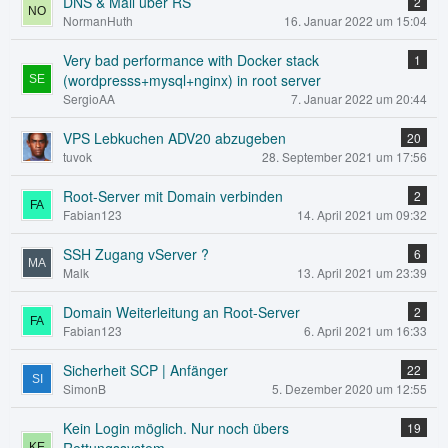
DNS & Mail über RS
2
NormanHuth
16. Januar 2022 um 15:04
Very bad performance with Docker stack
1
(wordpresss+mysql+nginx) in root server
SergioAA
7. Januar 2022 um 20:44
VPS Lebkuchen ADV20 abzugeben
20
tuvok
28. September 2021 um 17:56
Root-Server mit Domain verbinden
2
Fabian123
14. April 2021 um 09:32
SSH Zugang vServer ?
6
Malk
13. April 2021 um 23:39
Domain Weiterleitung an Root-Server
2
Fabian123
6. April 2021 um 16:33
Sicherheit SCP | Anfänger
22
SimonB
5. Dezember 2020 um 12:55
Kein Login möglich. Nur noch übers
19