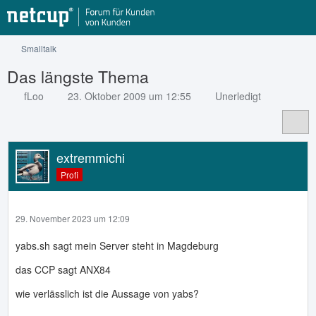
Smalltalk
Das längste Thema
fLoo
23. Oktober 2009 um 12:55
Unerledigt
extremmichi
Profi
29. November 2023 um 12:09
yabs.sh sagt mein Server steht in Magdeburg
das CCP sagt ANX84
wie verlässlich ist die Aussage von yabs?