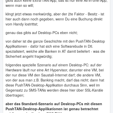
gibts auch keine Extra-TAN-App, das ist nur eine All-in-one-App,
wenn man so will;
klingt jetzt etwas merkwürdig, aber der 2te Faktor - Besitz - ist
hier auch dann noch gegeben, wenn Du eine Buchung direkt
vom Handy lostrittst;
genau das gibts auf Desktop-PCs eben nicht;
von daher ist die ganze Geschichte mit den PushTAN-Desktop
Applikationen - dafür hat sich eine Softwarebude in Dtl.
spezialisiert, welche alle Banken in AT damit beliefert - was die
Sicherheit angeht fragwürdig;
folgendes spezielle Szenario auf einem Desktop-PC: auf der
Hwrdware läuft nur eine Art Hypervisor, darunter eine VM, bei
der nur diese VM den Saustall-Internet darf; die andere VM,
von der aus man z.B. Banking macht, darf das nicht; dann hat
diese PushTAN-Desktop-Applikation durchaus Sinn, weil im
Gegensatz zu SMS-TANs werden diese hier über SSL-Kanäle
übertragen;
aber das Standard-Szenario auf Desktop-PCs mit diesen
PushTAN-Desktop-Applikationen ist genau betrachtet