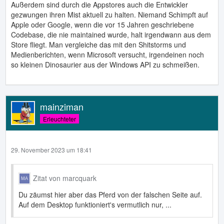
immer noch Banking betreiben;
Außerdem sind durch die Appstores auch die Entwickler
gezwungen ihren Mist aktuell zu halten. Niemand Schimpft auf
und warum?
Apple oder Google, wenn die vor 15 Jahren geschriebene
Codebase, die nie maintained wurde, halt irgendwann aus dem
weil hier der Layer ein ganz anderer ist; als App erkennst
Store fliegt. Man vergleiche das mit den Shitstorms und
Du sogar die Hardware-Architektur - x86 od. ARM; aber
Medienberichten, wenn Microsoft versucht, irgendeinen noch
die Banking-Site hat NULL Chance zu erkennen unter
so kleinen Dinosaurier aus der Windows API zu schmeißen.
welchem OS der Browser läuft; und obs gepatcht ist schon
gar nicht;
jetzt nicht mit UserAgent und so kommen, den kannst faken
mainziman
Erleuchteter
29. November 2023 um 18:41
Zitat von marcquark
Du zäumst hier aber das Pferd von der falschen Seite auf.
Auf dem Desktop funktioniert's vermutlich nur, ...