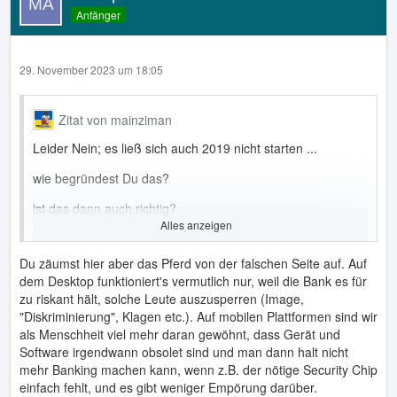
Anfänger
29. November 2023 um 18:05
Zitat von mainziman
Leider Nein; es ließ sich auch 2019 nicht starten ...
wie begründest Du das?
ist das dann auch richtig?
Alles anzeigen
die Begründung ist diese: Android und x86;
Du zäumst hier aber das Pferd von der falschen Seite auf. Auf
die Banking-App von vor der pushTAN-Zeit ließ sich ohne
dem Desktop funktioniert's vermutlich nur, weil die Bank es für
Probleme darauf starten;
zu riskant hält, solche Leute auszusperren (Image,
"Diskriminierung", Klagen etc.). Auf mobilen Plattformen sind wir
so komisch es klingt, auch wenn ich Deinen Einwand
als Menschheit viel mehr daran gewöhnt, dass Gerät und
verstehe, der aber falsch ist;
Software irgendwann obsolet sind und man dann halt nicht
weil unter WinXP mit aktuellem Browser - rein wegen
mehr Banking machen kann, wenn z.B. der nötige Security Chip
irgendwelcher NODE.js od. sonst. Erfordernisse - kannst
einfach fehlt, und es gibt weniger Empörung darüber.