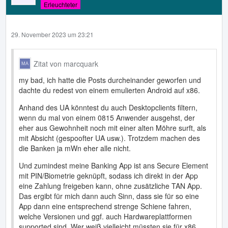
Erleuchteter
29. November 2023 um 23:21
Zitat von marcquark
my bad, ich hatte die Posts durcheinander geworfen und
dachte du redest von einem emulierten Android auf x86.
Anhand des UA könntest du auch Desktopclients filtern,
wenn du mal von einem 0815 Anwender ausgehst, der
eher aus Gewohnheit noch mit einer alten Möhre surft, als
mit Absicht (gespoofter UA usw.). Trotzdem machen des
die Banken ja mWn eher alle nicht.
Und zumindest meine Banking App ist ans Secure Element
mit PIN/Biometrie geknüpft, sodass ich direkt in der App
eine Zahlung freigeben kann, ohne zusätzliche TAN App.
Das ergibt für mich dann auch Sinn, dass sie für so eine
App dann eine entsprechend strenge Schiene fahren,
welche Versionen und ggf. auch Hardwareplattformen
supported sind. Wer weiß vielleicht müssten sie für x86