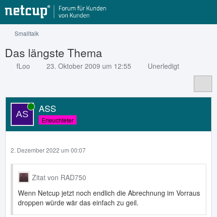
Smalltalk
Das längste Thema
fLoo
23. Oktober 2009 um 12:55
Unerledigt
ASS
Online
Erleuchteter
2. Dezember 2022 um 00:07
Zitat von RAD750
Wenn Netcup jetzt noch endlich die Abrechnung im Vorraus
droppen würde wär das einfach zu geil.