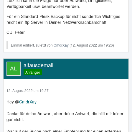
Letztlich kann die Frage nur über Aufwand, Dringlichkeit,
Verfügbarkeit usw. beantwortet werden.
Für ein Standard-Plesk Backup für nicht sonderlich Wichtiges
reicht ein ftp-Server in Deiner Netzwerknachbarschaft.
CU, Peter
Einmal editiert, zuletzt von
CmdrXay
(
12. August 2022 um 19:26
)
alfausdemall
Anfänger
12. August 2022 um 19:27
Hey @
CmdrXay
Danke für deine Antwort, aber deine Antwort, die hilft mir leider
gar nicht.
War auf der Suche nach einer Empfehlung für einen externen