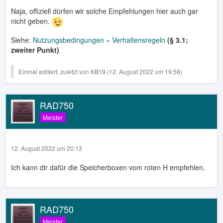
Naja, offiziell dürfen wir solche Empfehlungen hier auch gar
nicht geben.
Siehe:
Nutzungsbedingungen » Verhaltensregeln
(§ 3.1;
zweiter Punkt)
Einmal editiert, zuletzt von
KB19
(
12. August 2022 um 19:58
)
RAD750
Meister
12. August 2022 um 20:13
Ich kann dir dafür die Speicherboxen vom roten H empfehlen.
RAD750
Meister