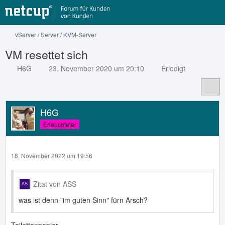
vServer / Server / KVM-Server
VM resettet sich
H6G
23. November 2020 um 20:10
Erledigt
H6G
Erleuchteter
18. November 2022 um 19:56
Zitat von ASS
was ist denn "im guten Sinn" fürn Arsch?