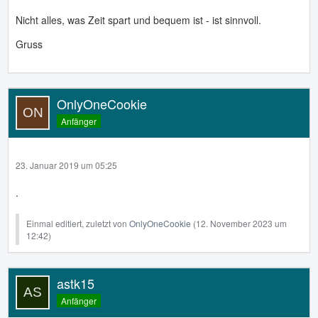
Nicht alles, was Zeit spart und bequem ist - ist sinnvoll.
Gruss
OnlyOneCookie
Anfänger
23. Januar 2019 um 05:25
.
Einmal editiert, zuletzt von
OnlyOneCookie
(
12. November 2023 um
12:42
)
astk15
Anfänger