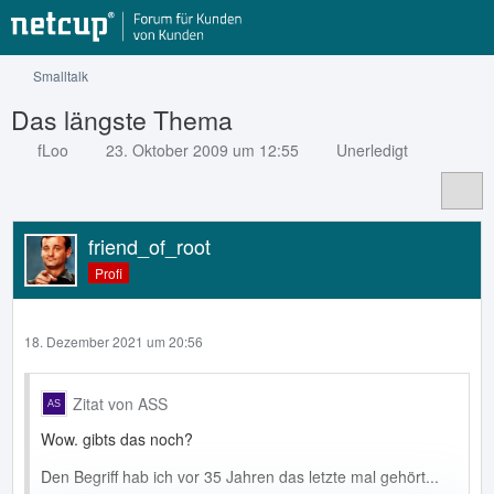
Smalltalk
Das längste Thema
fLoo
23. Oktober 2009 um 12:55
Unerledigt
friend_of_root
Profi
18. Dezember 2021 um 20:56
Zitat von ASS
Wow. gibts das noch?
Den Begriff hab ich vor 35 Jahren das letzte mal gehört...