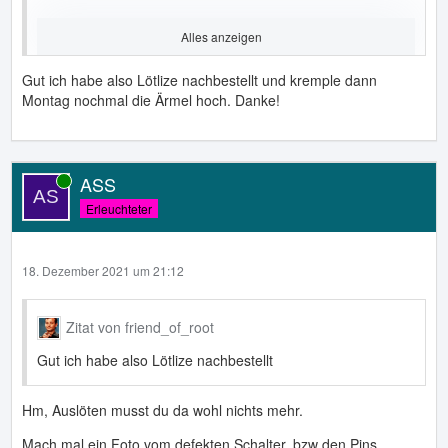
Alles anzeigen
Je nach verbauten Tasten werden 2 Sockelpins als Brücke
missbraucht.
Gut ich habe also Lötlize nachbestellt und kremple dann
Montag nochmal die Ärmel hoch. Danke!
Die Tastatur ist ne Matrix. Wenn die Tasten also 3 oder
mehr Lötpins haben, musst du vermutlich nur 2 der Löcher
brücken.
Kann aber auch sein, daß du ne Durchkontaktierung
ASS
Online
abgerissen hast. Dann musst du eben ein Drähtchen
Erleuchteter
einlöten.
18. Dezember 2021 um 21:12
Zitat von friend_of_root
Gut ich habe also Lötlize nachbestellt
Hm, Auslöten musst du da wohl nichts mehr.
Mach mal ein Foto vom defekten Schalter, bzw den Pins.