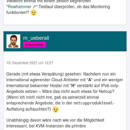
Vielleicht einmal mit einem zeitlich begrenzten
"
Rowhammer
"-Testlauf überprüfen, ob das Monitoring
funktioniert?
m_ueberall
Erleuchteter
19. Dezember 2021 um 12:27
Gerade (mit etwas Verspätung) gesehen: Nachdem nun ein
international agierender Cloud-Anbieter mit "
A
" und ein weniger
international bekannter Hoster mit "
H
" verstärkt auf IPv6-only-
Angebote setzen – Wäre das nicht auch etwas für Netcup?
(Wenn ich mich nicht irre, gab es seinerzeit einmal
entsprechende Angebote, die in der
-
netcupproduktexml
Auflistung auftauchten?)
Unabhängig davon wäre nach wie vor die Möglichkeit
interessant, bei KVM-Instanzen die primäre