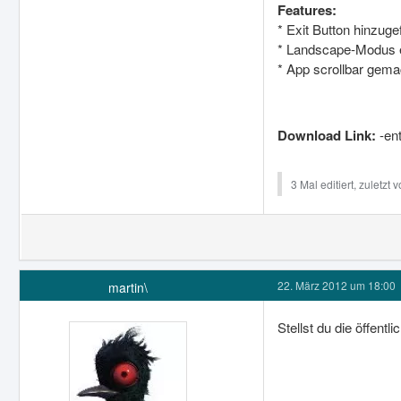
Features:
* Exit Button hinzuge
* Landscape-Modus 
* App scrollbar gema
Download Link:
-ent
3 Mal editiert, zuletzt 
22. März 2012 um 18:00
martin\
Stellst du die öffentl