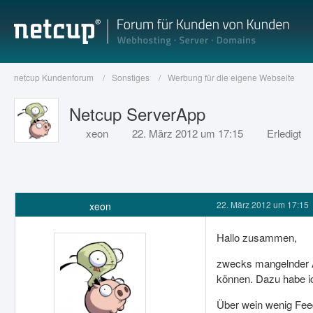
netcup Kundenforum
Sonstiges
Werbung für die eigene Webseite
Netcup ServerApp
xeon
22. März 2012 um 17:15
Erledigt
22. März 2012 um 17:15
xeon
Hallo zusammen,
zwecks mangelnder A
können. Dazu habe ic
Über wein wenig Fee