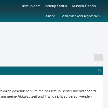
netcup.com
netcup Status
Kunden-Panels
Suche
Anmelden oder registrieren
#1
ndroidApp geschrieben um meine Netcup Server überwachen zu
t um meine Akkulaufzeit und Traffic nicht zu verschwenden.