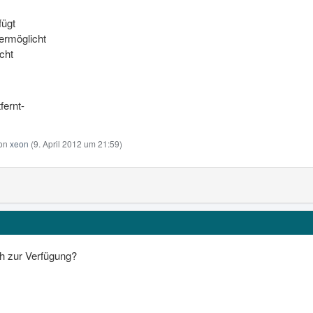
fügt
ermöglicht
cht
fernt-
von
xeon
(
9. April 2012 um 21:59
)
ich zur Verfügung?