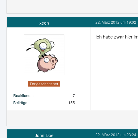
22. März 2012 um 19:02
xeon
Ich habe zwar hier i
Fortgeschrittener
Reaktionen
7
Beiträge
155
22. März 2012 um 23:24
John Doe