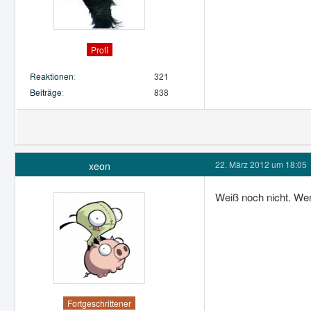
Profi
Reaktionen
321
Beiträge
838
22. März 2012 um 18:05
xeon
Weiß noch nicht. Wen
Fortgeschrittener