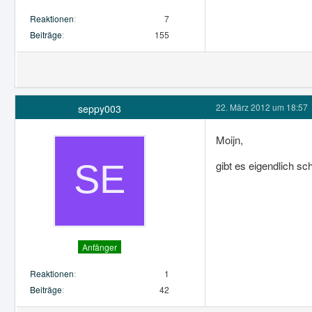
Reaktionen
7
Beiträge
155
22. März 2012 um 18:57
seppy003
Moijn,
gibt es eigendlich s
Anfänger
Reaktionen
1
Beiträge
42