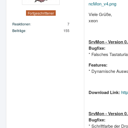
ncMon_v4.png
Fortgeschrittener
Viele Grüße,
xeon
Reaktionen
7
Beiträge
155
SrvMon - Version 0.
Bugfixe:
* Falsches Tastaturl
Features:
* Dynamische Auswa
Download Link:
htt
SrvMon - Version 0.
Bugfixe:
* Schriftfarbe der D