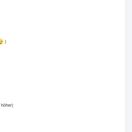
)
 höher)