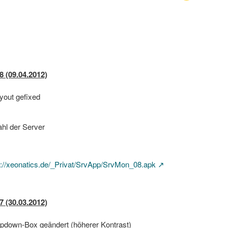
8 (09.04.2012)
ayout gefixed
hl der Server
p://xeonatics.de/_Privat/SrvApp/SrvMon_08.apk
7 (30.03.2012)
ropdown-Box geändert (höherer Kontrast)