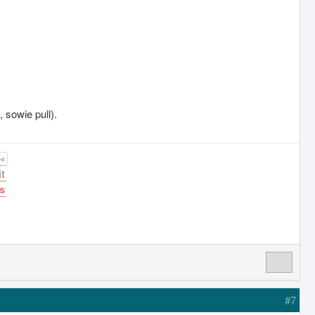
 sowie pull).
«
t
s
#7