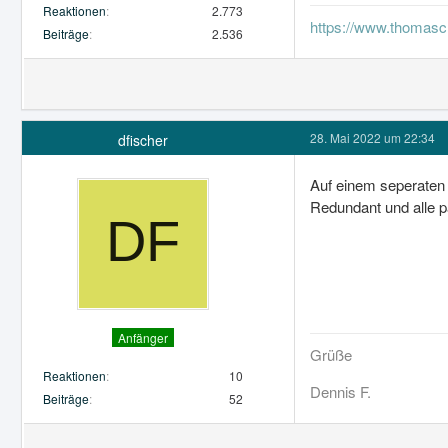
Reaktionen
2.773
https://www.thomasch
Beiträge
2.536
28. Mai 2022 um 22:34
dfischer
Auf einem seperaten 
Redundant und alle p
Anfänger
Grüße
Reaktionen
10
Dennis F.
Beiträge
52