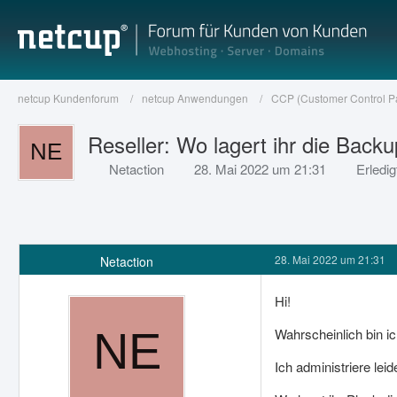
netcup Kundenforum
netcup Anwendungen
CCP (Customer Control P
Reseller: Wo lagert ihr die Back
Netaction
28. Mai 2022 um 21:31
Erledig
28. Mai 2022 um 21:31
Netaction
Hi!
Wahrscheinlich bin ic
Ich administriere lei