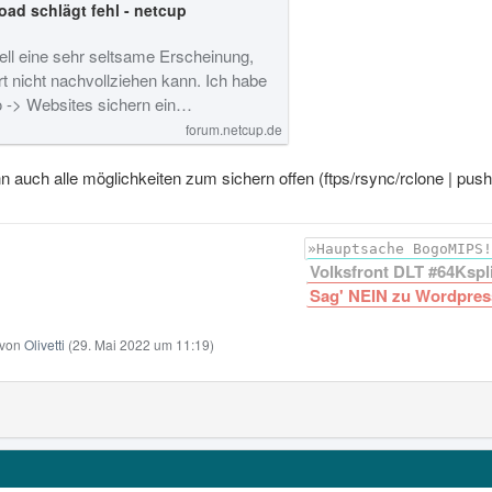
ad schlägt fehl - netcup
ell eine sehr seltsame Erscheinung,
t nicht nachvollziehen kann. Ich habe
 -> Websites sichern ein…
forum.netcup.de
n auch alle möglichkeiten zum sichern offen (ftps/rsync/rclone | push,
»Hauptsache BogoMIPS!
Volksfront DLT #64Kspli
Sag' NEIN zu Wordpres
t von
Olivetti
(
29. Mai 2022 um 11:19
)