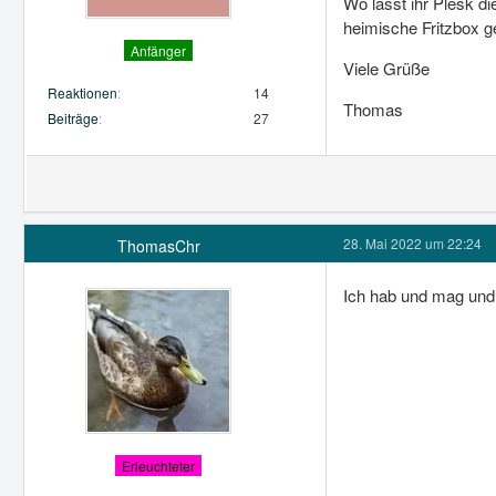
Wo lasst ihr Plesk d
heimische Fritzbox ge
Anfänger
Viele Grüße
Reaktionen
14
Thomas
Beiträge
27
28. Mai 2022 um 22:24
ThomasChr
Ich hab und mag und 
Erleuchteter