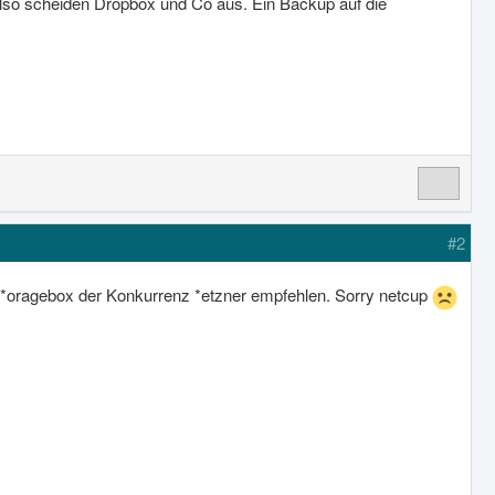
 also scheiden Dropbox und Co aus. Ein Backup auf die
#2
 **oragebox der Konkurrenz *etzner empfehlen. Sorry netcup