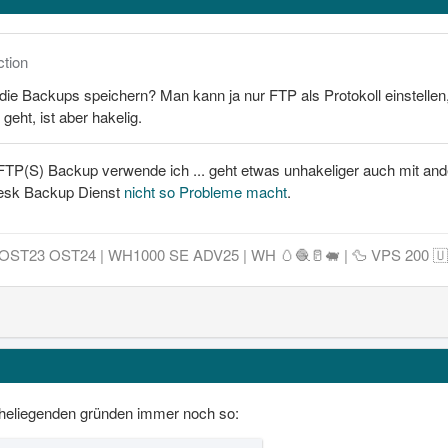
ction
 die Backups speichern? Man kann ja nur FTP als Protokoll einstelle
geht, ist aber hakelig.
TP(S) Backup verwende ich ... geht etwas unhakeliger auch mit and
lesk Backup Dienst
nicht so Probleme macht
.
ST23 OST24 | WH1000 SE ADV25 | WH 🥚🧶🥛🐖 | 🦆 VPS 200 🇺
heliegenden gründen immer noch so: