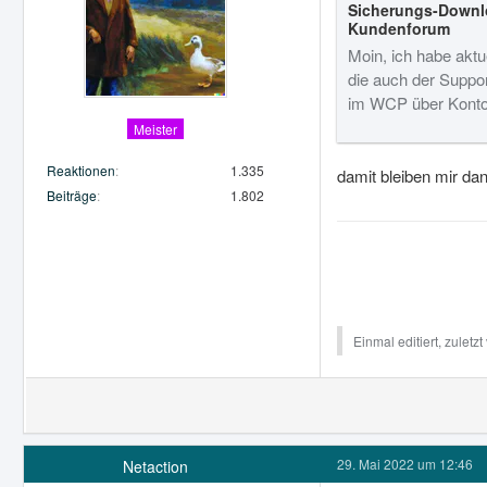
Sicherungs-Downlo
Kundenforum
Moin, ich habe aktu
die auch der Suppor
im WCP über Konto
Meister
Reaktionen
1.335
damit bleiben mir dan
Beiträge
1.802
Einmal editiert, zuletz
29. Mai 2022 um 12:46
Netaction