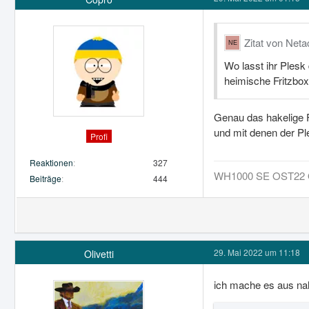
Zitat von Neta
Wo lasst ihr Plesk
heimische Fritzbox 
Genau das hakelige F
und mit denen der P
Profi
Reaktionen
327
WH1000 SE OST22 O
Beiträge
444
29. Mai 2022 um 11:18
Olivetti
ich mache es aus na