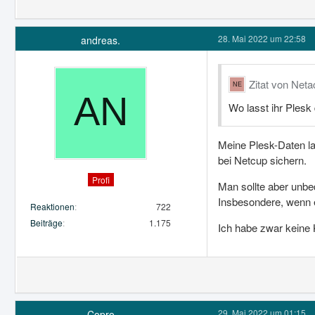
28. Mai 2022 um 22:58
andreas.
Zitat von Neta
Wo lasst ihr Plesk 
Meine Plesk-Daten la
bei Netcup sichern.
Profi
Man sollte aber unbe
Insbesondere, wenn e
Reaktionen
722
Beiträge
1.175
Ich habe zwar keine 
29. Mai 2022 um 01:15
Copro