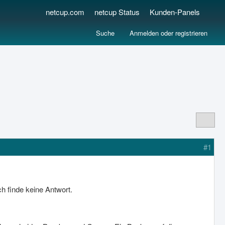
netcup.com
netcup Status
Kunden-Panels
Suche
Anmelden oder registrieren
#1
ch finde keine Antwort.