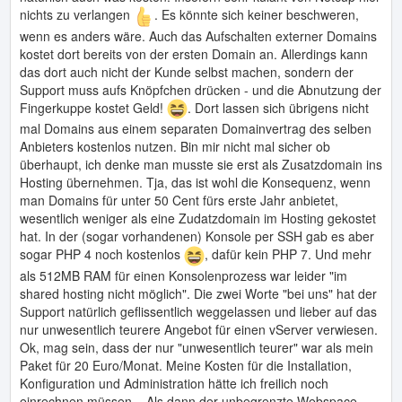
nichts zu verlangen
. Es könnte sich keiner beschweren,
wenn es anders wäre. Auch das Aufschalten externer Domains
kostet dort bereits von der ersten Domain an. Allerdings kann
das dort auch nicht der Kunde selbst machen, sondern der
Support muss aufs Knöpfchen drücken - und die Abnutzung der
Fingerkuppe kostet Geld!
. Dort lassen sich übrigens nicht
mal Domains aus einem separaten Domainvertrag des selben
Anbieters kostenlos nutzen. Bin mir nicht mal sicher ob
überhaupt, ich denke man musste sie erst als Zusatzdomain ins
Hosting übernehmen. Tja, das ist wohl die Konsequenz, wenn
man Domains für unter 50 Cent fürs erste Jahr anbietet,
wesentlich weniger als eine Zudatzdomain im Hosting gekostet
hat. In der (sogar vorhandenen) Konsole per SSH gab es aber
sogar PHP 4 noch kostenlos
, dafür kein PHP 7. Und mehr
als 512MB RAM für einen Konsolenprozess war leider "im
shared hosting nicht möglich". Die zwei Worte "bei uns" hat der
Support natürlich geflissentlich weggelassen und lieber auf das
nur unwesentlich teurere Angebot für einen vServer verwiesen.
Ok, mag sein, dass der nur "unwesentlich teurer" war als mein
Paket für 20 Euro/Monat. Meine Kosten für die Installation,
Konfiguration und Administration hätte ich freilich noch
einrechnen müssen... Als dann der unbegrenzte Webspace