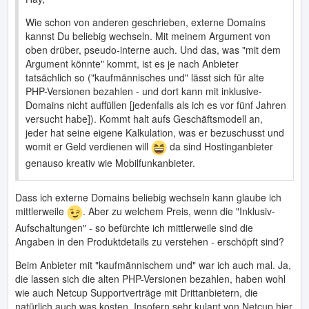
Wie schon von anderen geschrieben, externe Domains
kannst Du beliebig wechseln. Mit meinem Argument von
oben drüber, pseudo-interne auch. Und das, was "mit dem
Argument könnte" kommt, ist es je nach Anbieter
tatsächlich so ("kaufmännisches und" lässt sich für alte
PHP-Versionen bezahlen - und dort kann mit inklusive-
Domains nicht auffüllen [jedenfalls als ich es vor fünf Jahren
versucht habe]). Kommt halt aufs Geschäftsmodell an,
jeder hat seine eigene Kalkulation, was er bezuschusst und
womit er Geld verdienen will
da sind Hostinganbieter
genauso kreativ wie Mobilfunkanbieter.
Dass ich externe Domains beliebig wechseln kann glaube ich
mittlerweile
. Aber zu welchem Preis, wenn die "Inklusiv-
Aufschaltungen" - so befürchte ich mittlerweile sind die
Angaben in den Produktdetails zu verstehen - erschöpft sind?
Beim Anbieter mit "kaufmännischem und" war ich auch mal. Ja,
die lassen sich die alten PHP-Versionen bezahlen, haben wohl
wie auch Netcup Supportverträge mit Drittanbietern, die
natürlich auch was kosten. Insofern sehr kulant von Netcup hier