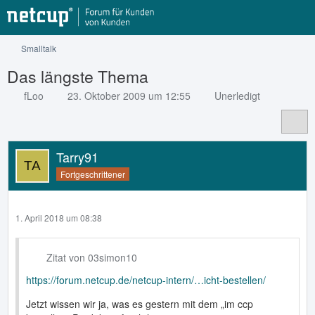
Smalltalk
Das längste Thema
fLoo
23. Oktober 2009 um 12:55
Unerledigt
Tarry91
Fortgeschrittener
1. April 2018 um 08:38
Zitat von 03simon10
https://forum.netcup.de/netcup-intern/…icht-bestellen/
Jetzt wissen wir ja, was es gestern mit dem „im ccp