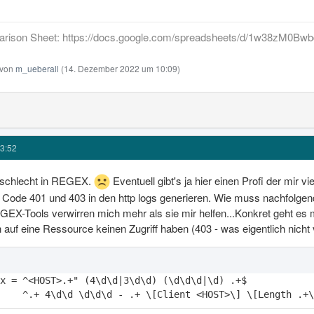
rison Sheet: https://docs.google.com/spreadsheets/d/1w38zM
t von
m_ueberall
(
14. Dezember 2022 um 10:09
)
3:52
m schlecht in REGEX.
Eventuell gibt's ja hier einen Profi der mir vi
s Code 401 und 403 in den http logs generieren. Wie muss nachfolgen
EX-Tools verwirren mich mehr als sie mir helfen...Konkret geht es mi
n auf eine Ressource keinen Zugriff haben (403 - was eigentlich nicht
    ^.+ 4\d\d \d\d\d - .+ \[Client <HOST>\] \[Length .+\