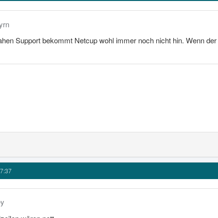
yrn
hen Support bekommt Netcup wohl immer noch nicht hin. Wenn der Ar
7:37
ey