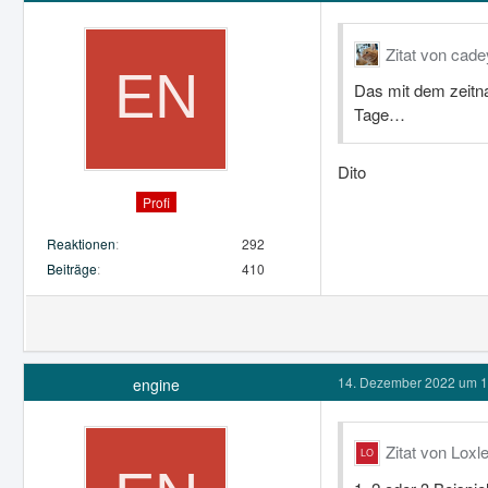
Zitat von cade
Das mit dem zeitna
Tage…
Dito
Profi
Reaktionen
292
Beiträge
410
14. Dezember 2022 um 1
engine
Zitat von Loxl