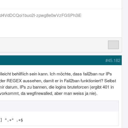
0Bwbd4VdDCQoi1buo2I-zpwg8e0wVzFGSPh3iE
#45.182
elleicht behilflich sein kann. Ich möchte, dass fail2ban nur IPs
der REGEX aussehen, damit er in Fail2ban funktioniert? Selbst
r darum, IPs zu bannen, die logins bruteforcen (ergibt 401 in
 vorkommt, da wegfirewalled, aber man weiss ja nie).
] ".+" .+$