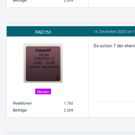
14. Dezember 2022 um 1
RAD750
So schon 7 der ehe
Meister
Reaktionen
1.792
Beiträge
2.269