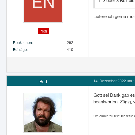
1, 2 oder 3 Beispie
Liefere ich gerne mo
Profi
Reaktionen
292
Beiträge
410
14. Dezember 2022 um 1
Bud
Gott sei Dank gab es
beantworten. Zügig, 
Um ehrlich zu sein: Ich wäre 