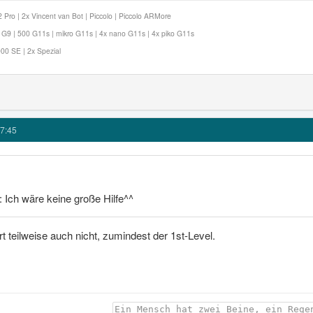
Pro | 2x Vincent van Bot | Piccolo | Piccolo ARMore
9 | 500 G11s | mikro G11s | 4x nano G11s | 4x piko G11s
00 SE | 2x Spezial
7:45
: Ich wäre keine große Hilfe^^
rt teilweise auch nicht, zumindest der 1st-Level.
Ein Mensch hat zwei Beine, ein Rege