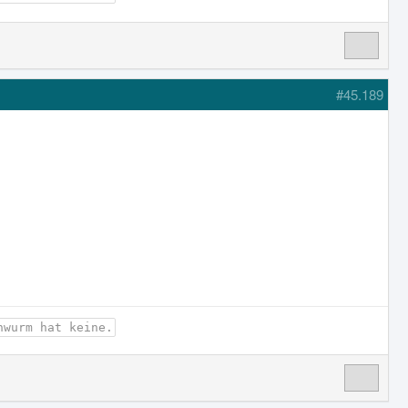
#45.189
nwurm hat keine.