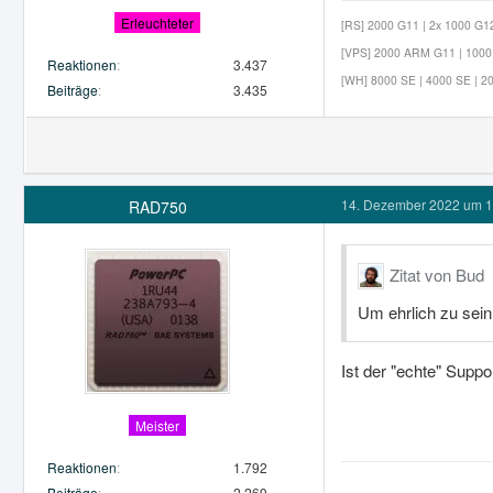
Erleuchteter
[RS] 2000 G11 | 2x 1000 G12 
[VPS] 2000 ARM G11 | 1000 G
Reaktionen
3.437
[WH] 8000 SE | 4000 SE | 20
Beiträge
3.435
14. Dezember 2022 um 1
RAD750
Zitat von Bud
Um ehrlich zu sein
Ist der "echte" Suppo
Meister
Reaktionen
1.792
Beiträge
2.269