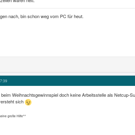
lzeilen wären nett.
rgen nach, bin schon weg vom PC für heut.
7:39
 beim Weihnachtsgewinnspiel doch keine Arbeitsstelle als Netcup-Supp
versteht sich
keine große Hilfe^^