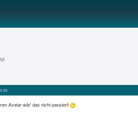
igt
0:09
ren Avatar wär' das nicht passiert!