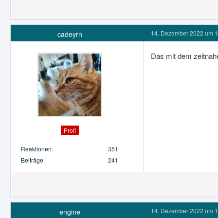
14. Dezember 2022 um 1
cadeyrn
Das mit dem zeitnahe
Profi
Reaktionen
351
Beiträge
241
14. Dezember 2022 um 1
engine