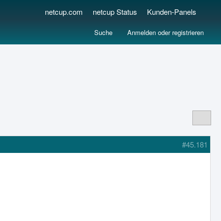
netcup.com
netcup Status
Kunden-Panels
Suche
Anmelden oder registrieren
#45.181