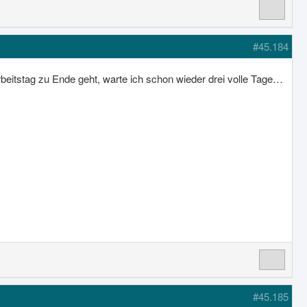
#45.184
itstag zu Ende geht, warte ich schon wieder drei volle Tage…
#45.185