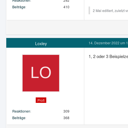
Reaktionen
292
Beiträge
410
2 Mal editiert, zuletzt 
14. Dezember 2022 um 1
Loxley
1, 2 oder 3 Beispielze
Profi
Reaktionen
309
Beiträge
368