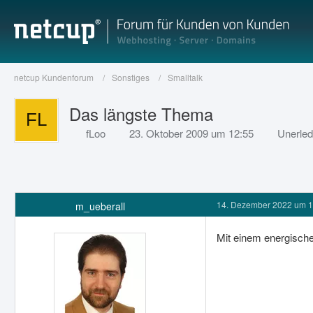
netcup Kundenforum
Sonstiges
Smalltalk
Das längste Thema
fLoo
23. Oktober 2009 um 12:55
Unerled
14. Dezember 2022 um 1
m_ueberall
Mit einem energische