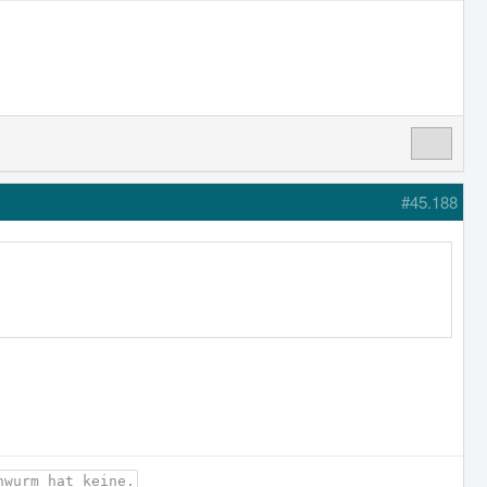
#45.188
nwurm hat keine.