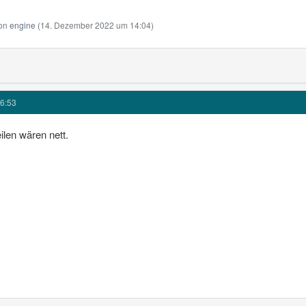
von
engine
(
14. Dezember 2022 um 14:04
)
6:53
ilen wären nett.