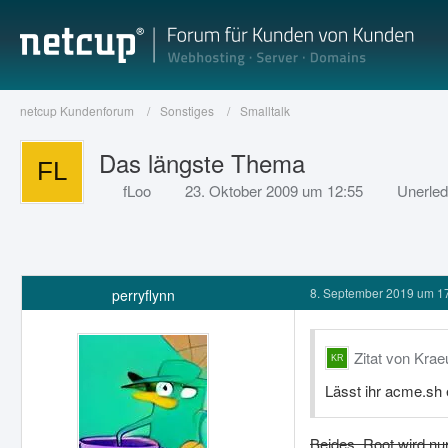
netcup Kundenforum
Sonstiges
Smalltalk
Das längste Thema
fLoo
23. Oktober 2009 um 12:55
Unerled
8. September 2019 um 1
perryflynn
Zitat von Krae
Lässt ihr acme.sh e
Beides. Root wird nu