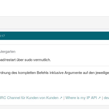
8:17
utergarten
ad/restart über sudo vermutlich.
rdnung des kompletten Befehls inklusive Argumente auf den jeweilige
IRC Channel für Kunden von Kunden
|
Where is my IP API
|
dev