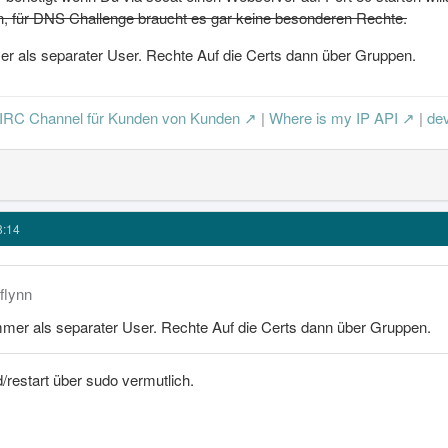
, für DNS Challenge braucht es gar keine besonderen Rechte.
er als separater User. Rechte Auf die Certs dann über Gruppen.
IRC Channel für Kunden von Kunden
|
Where is my IP API
|
dev
8:14
yflynn
mmer als separater User. Rechte Auf die Certs dann über Gruppen.
/restart über sudo vermutlich.