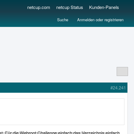
netcup.com
netcup Status
Kunden-Panels
Suche
Anmelden oder registrieren
#24.241
st. Für die Webroot Challenge einfach das Verzeichnis einfach