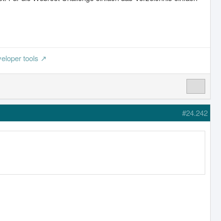
eloper tools
#24.242