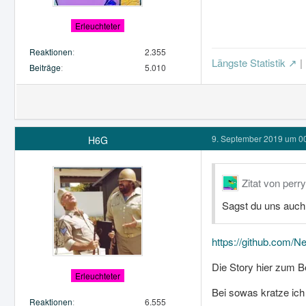
Erleuchteter
Reaktionen
2.355
Längste Statistik
|
Beiträge
5.010
9. September 2019 um 0
H6G
Zitat von perr
Sagst du uns auch
https://github.com
Die Story hier zum Be
Erleuchteter
Bei sowas kratze ich
Reaktionen
6.555