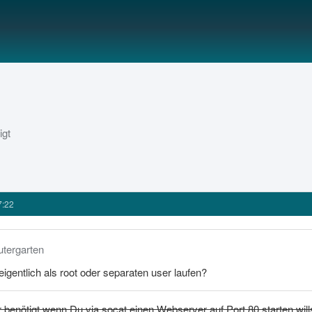
igt
7:22
utergarten
igentlich als root oder separaten user laufen?
r benötigt wenn Du via socat einen Webserver auf Port 80 starten will