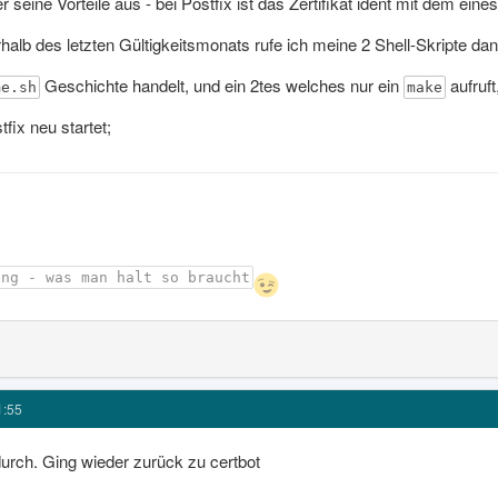
er seine Vorteile aus - bei Postfix ist das Zertifikat ident mit dem ei
alb des letzten Gültigkeitsmonats rufe ich meine 2 Shell-Skripte dan
Geschichte handelt, und ein 2tes welches nur ein
aufruft
me.sh
make
fix neu startet;
ing - was man halt so braucht
1:55
durch. Ging wieder zurück zu certbot