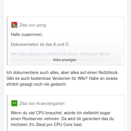
Zitat von peng
Hallo zusammen,
Dokumentation ist das A und O.
Ich habe damals zunächst mit einem einfachen Word-
Dokument angefangen. Mit der Zeit wurde das aber zu
Alles anzeigen
umständlich und ich habe für mich ein Wiki aufgesetzt
(Confluence). Wenn man irgendwas nur alle paar Monate
Ich dokumentiere auch alles, aber alles auf einen Notizblock.
machen muss, spart das enorm viel Zeit. Außerdem ist
Gibt es auch kostenlose Versionen für Wiki? Habe an sowas
man indirekt gezwungen das verständlich für sich
ehrlich gesagt noch nie gedacht.
aufzuschreiben (warum mache ich das, welchen Sinn hat
meine Wahl etc.).
Zitat von Kraeutergarten
Wenn du viel CPU brauchst, würde ich vielleicht sogar
Meiner Ansicht nach lohnt sich dies bereits beim ersten
einen Rootserver nehmen. Da wird dir garantiert das du
Server, allerspätestens ab dem zweiten. Das schöne ist
höchsten 3% Steal pro CPU Core hast.
außerdem, dass Du vorher Deinen Code testen (!) kannst