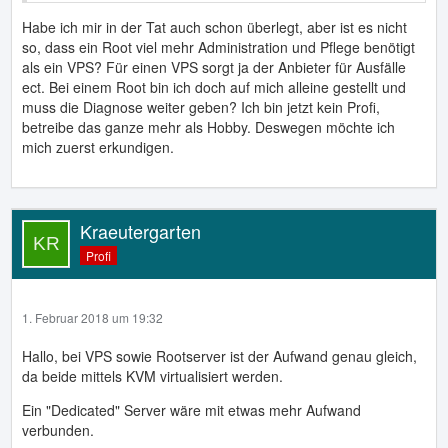
bevor Du ihn auf den Server spielst. Zumindest bei Chef ist
Habe ich mir in der Tat auch schon überlegt, aber ist es nicht
das so. Mit Sicherheit geht das aber auch mit Puppet oder
so, dass ein Root viel mehr Administration und Pflege benötigt
Ansible.
als ein VPS? Für einen VPS sorgt ja der Anbieter für Ausfälle
Und das beste ist, Dein Ergebnis/Zustand ist
ect. Bei einem Root bin ich doch auf mich alleine gestellt und
reproduzierbar!
muss die Diagnose weiter geben? Ich bin jetzt kein Profi,
betreibe das ganze mehr als Hobby. Deswegen möchte ich
mich zuerst erkundigen.
Kraeutergarten
Profi
1. Februar 2018 um 19:32
Hallo, bei VPS sowie Rootserver ist der Aufwand genau gleich,
da beide mittels KVM virtualisiert werden.
Ein "Dedicated" Server wäre mit etwas mehr Aufwand
verbunden.