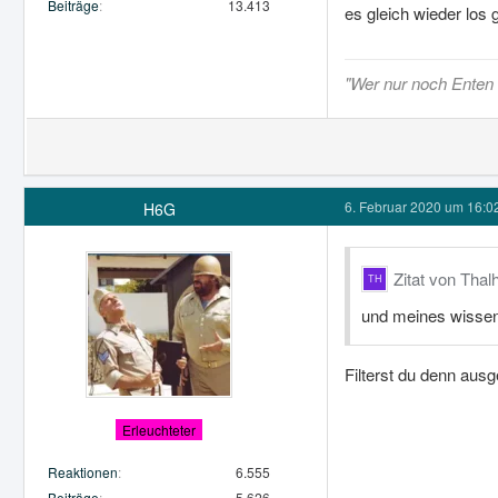
Beiträge
13.413
es gleich wieder los 
"Wer nur noch Enten s
6. Februar 2020 um 16:0
H6G
Zitat von Tha
und meines wissens
Filterst du denn aus
Erleuchteter
Reaktionen
6.555
Beiträge
5.626