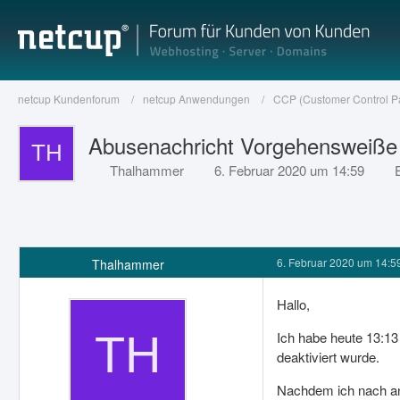
netcup Kundenforum
netcup Anwendungen
CCP (Customer Control P
Abusenachricht Vorgehensweiße
Thalhammer
6. Februar 2020 um 14:59
6. Februar 2020 um 14:5
Thalhammer
Hallo,
Ich habe heute 13:1
deaktiviert wurde.
Nachdem ich nach anf