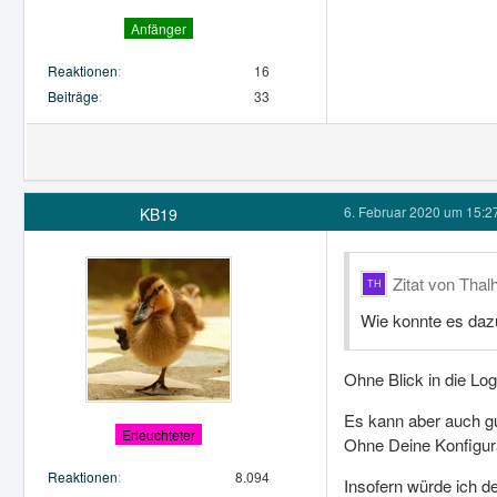
Anfänger
Reaktionen
16
Beiträge
33
6. Februar 2020 um 15:2
KB19
Zitat von Tha
Wie konnte es da
Ohne Blick in die Lo
Es kann aber auch gu
Erleuchteter
Ohne Deine Konfigur
Reaktionen
8.094
Insofern würde ich d