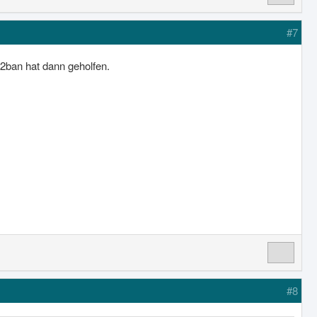
#7
il2ban hat dann geholfen.
#8