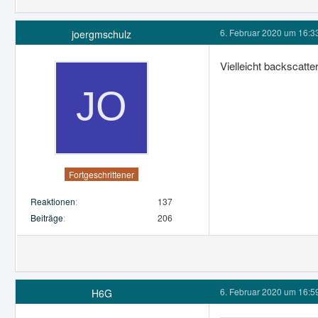
6. Februar 2020 um 16:3
joergmschulz
Vielleicht backscatte
Fortgeschrittener
Reaktionen
137
Beiträge
206
6. Februar 2020 um 16:5
H6G