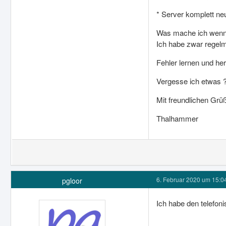
* Server komplett ne
Was mache ich wenn d
Ich habe zwar regelm
Fehler lernen und h
Vergesse ich etwas 
Mit freundlichen Grü
Thalhammer
6. Februar 2020 um 15:0
pgloor
Ich habe den telefon