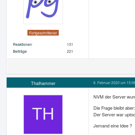
Fortgeschrittener
Reaktionen
131
Beiträge
221
6. Februar 2020 um 15:0
Thalhammer
NVM der Server wurd
Die Frage bleibt aber:
Der Server war upto
Jemand eine Idee ?