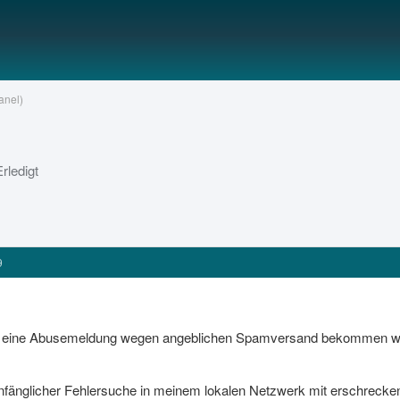
anel)
Erledigt
9
3 eine Abusemeldung wegen angeblichen Spamversand bekommen wor
änglicher Fehlersuche in meinem lokalen Netzwerk mit erschrecken fe