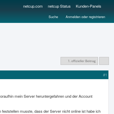
netcup.com
netcup Status
Kunden-Panels
Suche
Anmelden oder registrieren
1. offizieller Beitrag
#1
aufhin mein Server heruntergefahren und der Account
ststellen musste, dass der Server nicht online ist habe ich