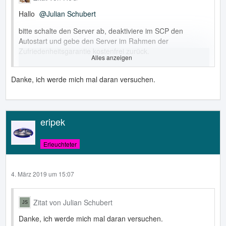
Hallo
Julian Schubert
bitte schalte den Server ab, deaktiviere im SCP den
Autostart und gebe den Server im Rahmen der
Zufriedenheitsgarantie kostenfrei zurück.
Alles anzeigen
Ein vServer im Internet ist kein Spielzeug.
Danke, ich werde mich mal daran versuchen.
Für dich könnte folgendes Attraktiv sein:
Installiere dir VirtualBox oder den VMware Player auf
deinem Rechner, erstelle dir da eine VM und installiere
eripek
Linux.
Hier kannst du den Umgang mit dem Linux-Betriebssystem
Erleuchteter
sehr gut lernen und auch deine Skripte testen.
Alternativ wirst du sicherlich noch einen alten Rechner
4. März 2019 um 15:07
irgendwo herumliegen haben, den du dafür benutzen
kannst.
Zitat von Julian Schubert
Edit: mitlerweile gibt es doch für Windows 10 das Windows
Subsystem for Linux, wo man sich auch den PHP
Danke, ich werde mich mal daran versuchen.
Interpreter für Ubuntu herunterladen und benutzen kann.