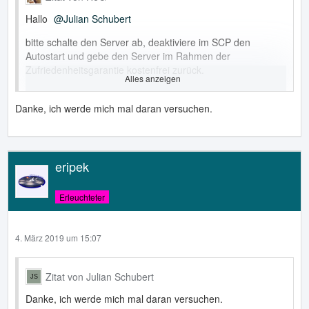
Hallo
Julian Schubert
bitte schalte den Server ab, deaktiviere im SCP den
Autostart und gebe den Server im Rahmen der
Zufriedenheitsgarantie kostenfrei zurück.
Alles anzeigen
Ein vServer im Internet ist kein Spielzeug.
Danke, ich werde mich mal daran versuchen.
Für dich könnte folgendes Attraktiv sein:
Installiere dir VirtualBox oder den VMware Player auf
deinem Rechner, erstelle dir da eine VM und installiere
eripek
Linux.
Hier kannst du den Umgang mit dem Linux-Betriebssystem
Erleuchteter
sehr gut lernen und auch deine Skripte testen.
Alternativ wirst du sicherlich noch einen alten Rechner
4. März 2019 um 15:07
irgendwo herumliegen haben, den du dafür benutzen
kannst.
Zitat von Julian Schubert
Edit: mitlerweile gibt es doch für Windows 10 das Windows
Subsystem for Linux, wo man sich auch den PHP
Danke, ich werde mich mal daran versuchen.
Interpreter für Ubuntu herunterladen und benutzen kann.