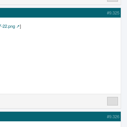
#9.325
7-22.png
]
#9.326