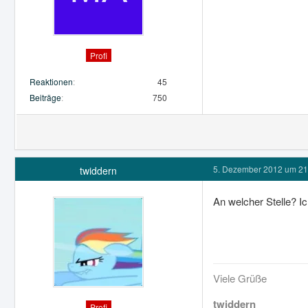
Profi
Reaktionen
45
Beiträge
750
5. Dezember 2012 um 21
twiddern
An welcher Stelle? I
Viele Grüße
twiddern
Profi