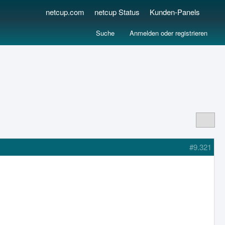
netcup.com
netcup Status
Kunden-Panels
Suche
Anmelden oder registrieren
#9.321