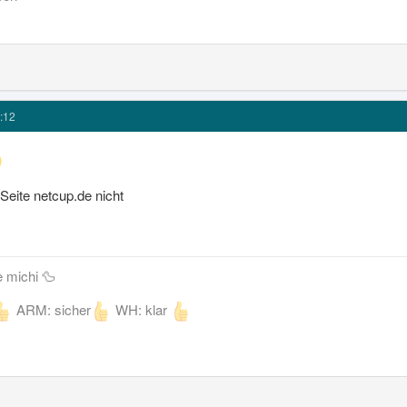
:12
 Seite netcup.de nicht
e michi 🦆
ARM: sicher
WH: klar