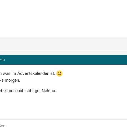
:10
n was im Adventskalender ist.
bis morgen.
Arbeit bei euch sehr gut Netcup.
ßen