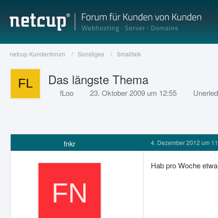
netcup Kundenforum
Sonstiges
Smalltalk
Das längste Thema
fLoo
23. Oktober 2009 um 12:55
Unerled
4. Dezember 2012 um 11
fnkr
Hab pro Woche etwa