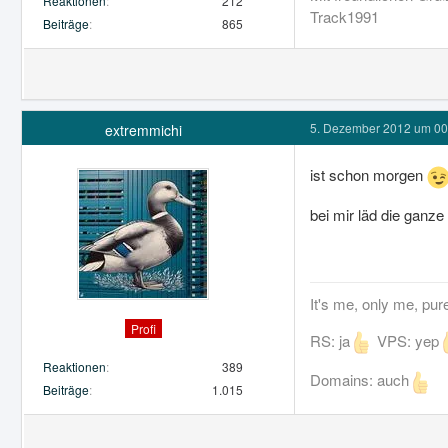
Reaktionen
212
Track1991
Beiträge
865
5. Dezember 2012 um 00
extremmichi
ist schon morgen
bei mir läd die ganze
It's me, only me, pur
Profi
RS: ja
VPS: yep
Reaktionen
389
Domains: auch
Beiträge
1.015