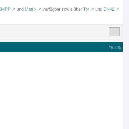
/XMPP
und
Matrix
verfügbar sowie über
Tor
und
DN42
#9.329