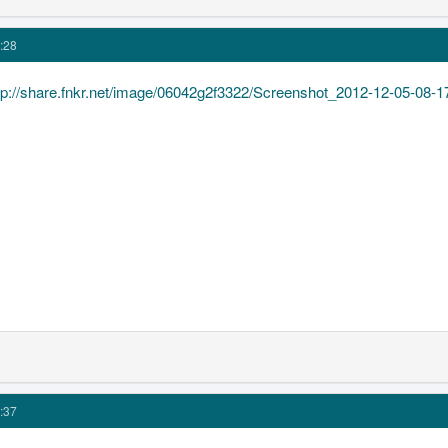
:28
tp://share.fnkr.net/image/06042g2f3322/Screenshot_2012-12-05-08-1
:37