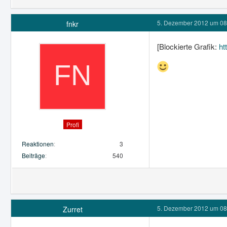
5. Dezember 2012 um 08
fnkr
[Blockierte Grafik:
ht
Profi
Reaktionen
3
Beiträge
540
5. Dezember 2012 um 08
Zurret