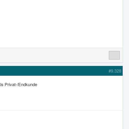
#9.328
ls Privat-/Endkunde