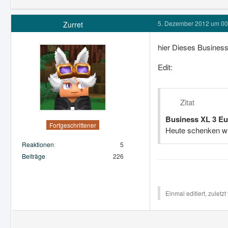
5. Dezember 2012 um 00
Zurret
hier Dieses Business 
Edit:
Zitat
Business XL 3 Eu
Fortgeschrittener
Heute schenken wir
Reaktionen
5
Beiträge
226
Einmal editiert, zuletz