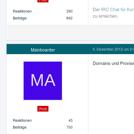
Der
IRC Chat für Ku
Reaktionen
390
zu erreichen.
Beiträge
892
5. Dezember 2012 um 21
Mainboarder
Domains und Provisio
Profi
Reaktionen
45
Beiträge
750