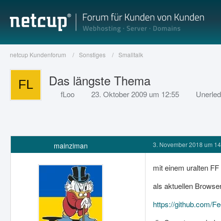
netcup Kundenforum
Sonstiges
Smalltalk
Das längste Thema
fLoo
23. Oktober 2009 um 12:55
Unerled
3. November 2018 um 14
mainziman
mit einem uralten FF 
als aktuellen Browse
https://github.com/F