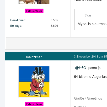
Erleuchteter
Zitat
Reaktionen
6.555
Mypal is a curren
Beiträge
5.626
3. November 2018 um 15
mainziman
H6G
passt ja
64-bit ohne Augenkr
Grüße / Greetings
Erleuchteter
Walter H.