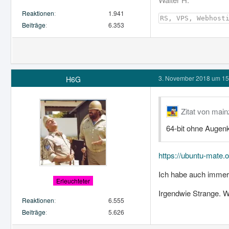
Reaktionen
1.941
RS, VPS, Webhost
Beiträge
6.353
3. November 2018 um 15
H6G
Zitat von mai
64-bit ohne Augen
https://ubuntu-mate.o
Ich habe auch immer
Erleuchteter
Irgendwie Strange. W
Reaktionen
6.555
Beiträge
5.626