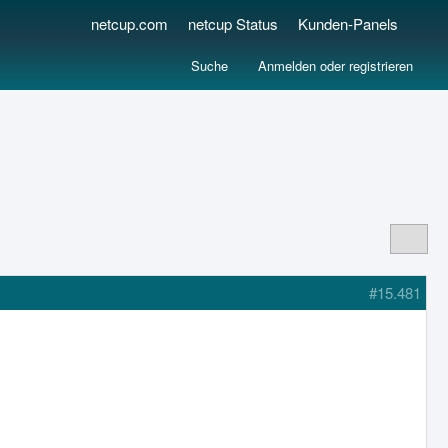
netcup.com
netcup Status
Kunden-Panels
Suche
Anmelden oder registrieren
#15.481