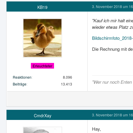
3. November 2018 um 16
KB19
"Kauf ich mir halt e
wieder etwas Platz z
Bildschirmfoto_2018
Die Rechnung mit de
Erleuchteter
Reaktionen
8.096
"Wer nur noch Enten s
Beiträge
13.413
3. November 2018 um 16
CmdrXay
Hay,