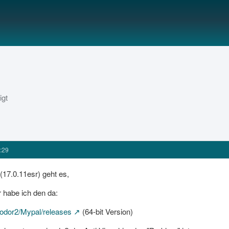
igt
:29
(17.0.11esr) geht es,
r habe ich den da:
eodor2/Mypal/releases
(64-bit Version)