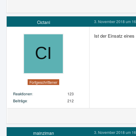
3. November 2018 um 16
Cictani
Ist der Einsatz eine
Fortgeschrittener
Reaktionen
123
Beiträge
212
3. November 2018 um 16
mainziman