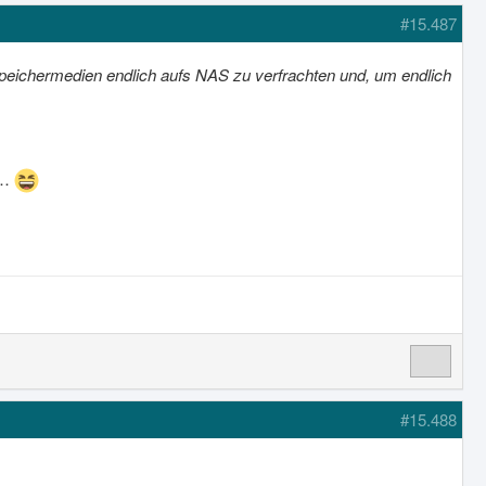
#15.487
Speichermedien endlich aufs NAS zu verfrachten und, um endlich
t…
#15.488