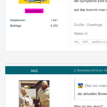
die Symptome sind sc
auf das kommt man nic
Erleuchteter
Reaktionen
1.941
Grüße / Greetings
Beiträge
6.353
Walter H.
RS, VPS, Webhost
3. November 2018 um 15
H6G
Zitat von mai
als aktuellen Brow
Was ist das denn?