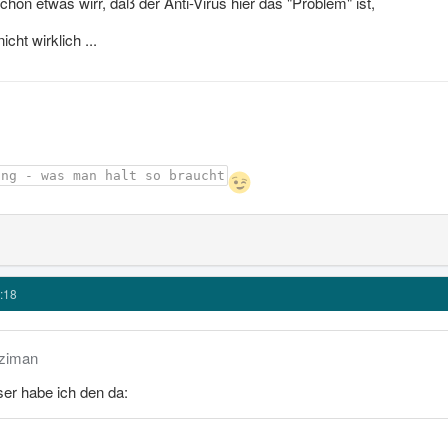
hon etwas wirr, daß der Anti-Virus hier das "Problem" ist,
ht wirklich ...
ing - was man halt so braucht
:18
nziman
ser habe ich den da: