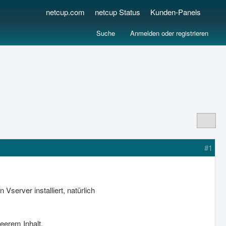
netcup.com
netcup Status
Kunden-Panels
Suche
Anmelden oder registrieren
#1
server installiert, natürlich
 leerem Inhalt.