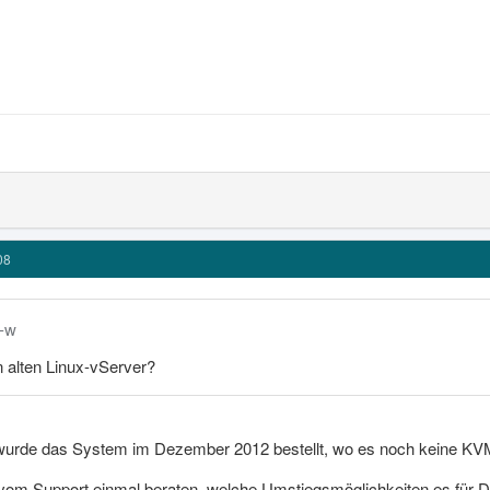
08
n-w
 alten Linux-vServer?
 wurde das System im Dezember 2012 bestellt, wo es noch keine KVM
vom Support einmal beraten, welche Umstiegsmöglichkeiten es für Dich