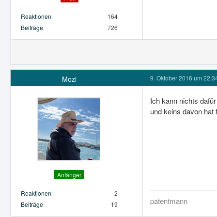
Reaktionen
164
Beiträge
726
9. Oktober 2016 um 22:3
Mozi
Ich kann nichts dafü
und keins davon hat 
Anfänger
Reaktionen
2
patentmann
Beiträge
19