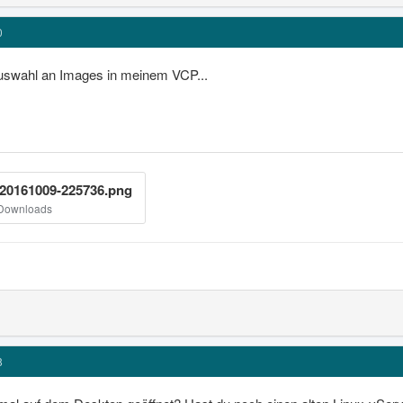
0
Auswahl an Images in meinem VCP...
20161009-225736.png
 Downloads
8