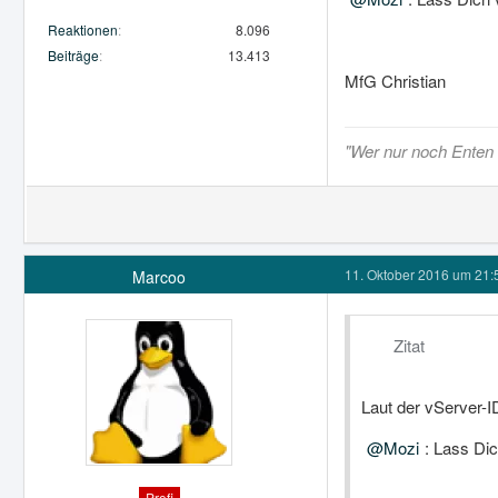
Reaktionen
8.096
Beiträge
13.413
MfG Christian
"Wer nur noch Enten s
11. Oktober 2016 um 21:
Marcoo
Zitat
Laut der vServer-
Mozi
: Lass Di
Profi