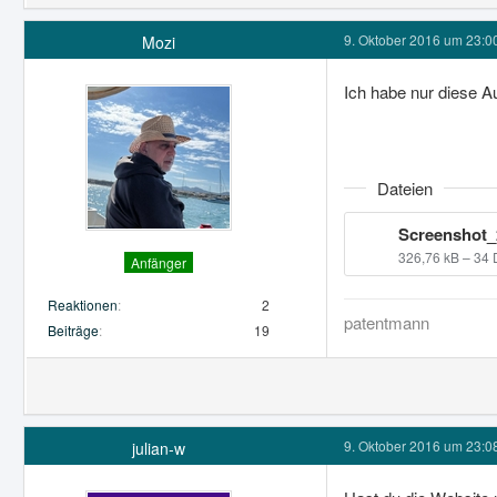
9. Oktober 2016 um 23:0
Mozi
Ich habe nur diese 
Dateien
Screenshot_
326,76 kB – 34
Anfänger
Reaktionen
2
patentmann
Beiträge
19
9. Oktober 2016 um 23:0
julian-w