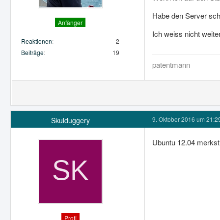
Habe den Server scho
Anfänger
Ich weiss nicht weite
Reaktionen
2
Beiträge
19
patentmann
9. Oktober 2016 um 21:2
Skulduggery
Ubuntu 12.04 merkst d
Profi