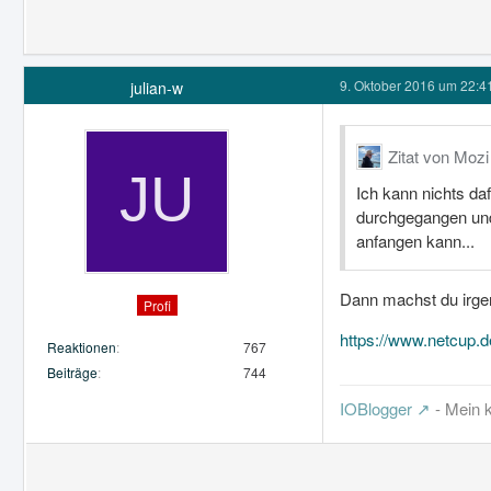
9. Oktober 2016 um 22:4
julian-w
Zitat von Mozi
Ich kann nichts da
durchgegangen und 
anfangen kann...
Dann machst du irgen
Profi
https://www.netcup.
Reaktionen
767
Beiträge
744
IOBlogger
- Mein k