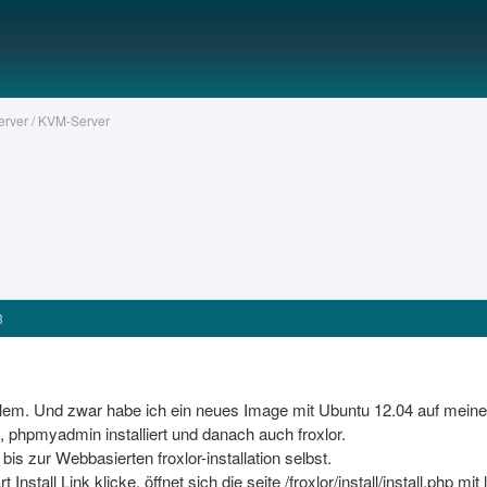
Server / KVM-Server
3
em. Und zwar habe ich ein neues Image mit Ubuntu 12.04 auf meinen V
 phpmyadmin installiert und danach auch froxlor.
, bis zur Webbasierten froxlor-installation selbst.
Install Link klicke, öffnet sich die seite /froxlor/install/install.php mit