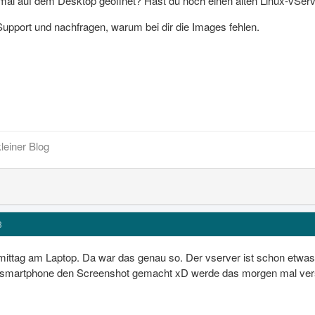
mal auf dem Desktop geöffnet? Hast du noch einen alten Linux-vSer
 Support und nachfragen, warum bei dir die Images fehlen.
leiner Blog
3
ittag am Laptop. Da war das genau so. Der vserver ist schon etwas ä
ia smartphone den Screenshot gemacht xD werde das morgen mal ve