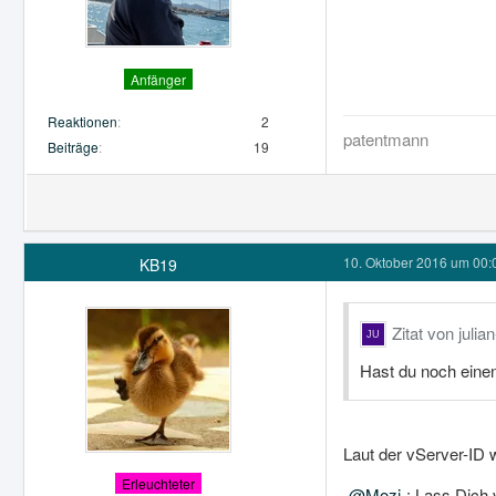
Anfänger
Reaktionen
2
patentmann
Beiträge
19
10. Oktober 2016 um 00:
KB19
Zitat von julia
Hast du noch einen
Laut der vServer-ID
Erleuchteter
Mozi
: Lass Dich 