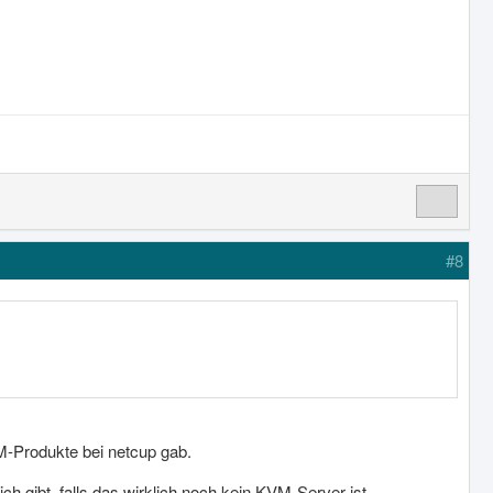
#8
-Produkte bei netcup gab.
 gibt, falls das wirklich noch kein KVM-Server ist.