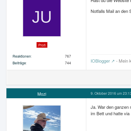
Hast du die Website 
Notfalls Mail an den
Profi
Reaktionen
767
IOBlogger
- Mein k
Beiträge
744
9. Oktober 2016 um 23:1
Mozi
Ja. War den ganzen m
im Bett und hatte v