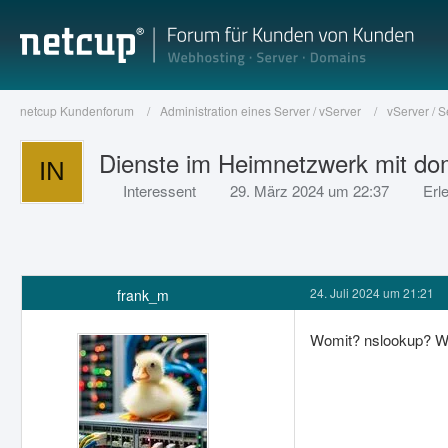
netcup Kundenforum
Administration eines Server / vServer
vServer / 
Dienste im Heimnetzwerk mit dom
Interessent
29. März 2024 um 22:37
Erle
24. Juli 2024 um 21:21
frank_m
Womit? nslookup? Wa