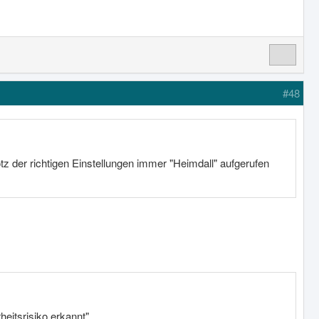
#48
otz der richtigen Einstellungen immer "Heimdall" aufgerufen
eitsrisiko erkannt"