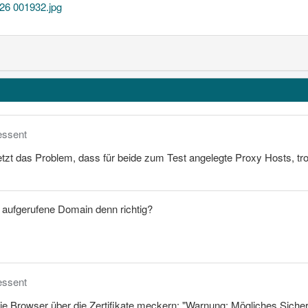
26 001932.jpg
ressent
 jetzt das Problem, dass für beide zum Test angelegte Proxy Hosts, tr
 aufgerufene Domain denn richtig?
ressent
ie Browser über die Zertifikate meckern: "Warnung: Mögliches Sicherh