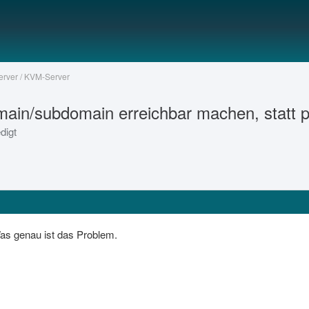
Server / KVM-Server
ain/subdomain erreichbar machen, statt p
digt
s genau ist das Problem.