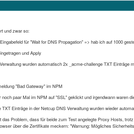
ert und zwar so:
Eingabefeld für "Wait for DNS Propagation" => hab ich auf 1000 gestel
ingetragen und Apply
 Verwaltung wurden automatisch 2x _acme-challenge TXT Einträge m
rmeldung "Bad Gateway" im NPM
er noch paar Mal im NPM auf "SSL" geklickt und irgendwann waren die 
 TXT Einträge in der Netcup DNS Verwaltung wurden wieder automats
tzt das Problem, dass für beide zum Test angelegte Proxy Hosts, trotz
wser über die Zertifikate meckern: "Warnung: Mögliches Sicherheitsr