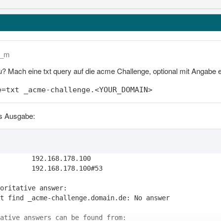
k_m
? Mach eine txt query auf die acme Challenge, optional mit Angabe
e=txt _acme-challenge.<YOUR_DOMAIN>
s Ausgabe: