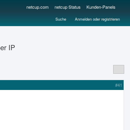
netcup.com
netcup Status
Kunden-Panels
Suche
Anmelden oder registrieren
er IP
#41