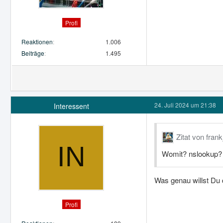
Profi
Reaktionen
1.006
Beiträge
1.495
24. Juli 2024 um 21:38
Interessent
Zitat von fran
Womit? nslookup? 
Was genau willst Du
Profi