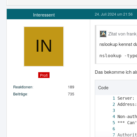
24. Juli 2024 um 21:56
Interessent
Zitat von fran
nslookup kennst du
nslookup -typ
Das bekomme ich al
Profi
Reaktionen
189
Code
Beiträge
735