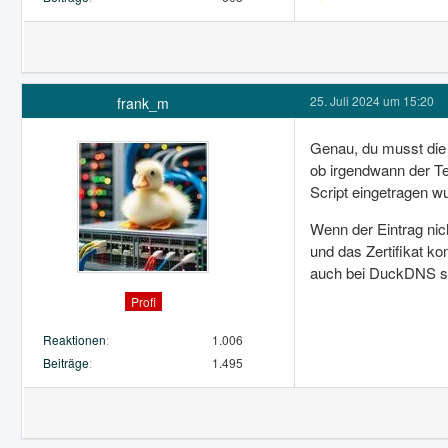
25. Juli 2024 um 15:20
frank_m
Genau, du musst die 
ob irgendwann der Te
Script eingetragen w
Wenn der Eintrag nich
und das Zertifikat ko
auch bei DuckDNS sch
Profi
Reaktionen
1.006
Beiträge
1.495