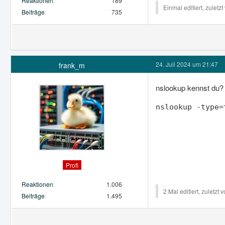
Reaktionen
189
Einmal editiert, zuletz
Beiträge
735
24. Juli 2024 um 21:47
frank_m
nslookup kennst du? 
nslookup -type=
Profi
Reaktionen
1.006
2 Mal editiert, zuletzt 
Beiträge
1.495