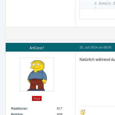
        
25. Juli 2024 um 08:00
ArtCore7
Natürlich während du
Profi
Reaktionen
617
Beiträge
608