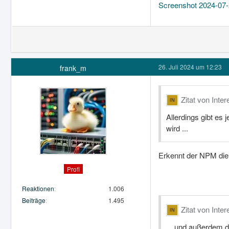
Screenshot 2024-07-
26. Juli 2024 um 12:23
frank_m
Zitat von Inte
Allerdings gibt es
wird ...
Erkennt der NPM die
Profi
Reaktionen
1.006
Beiträge
1.495
Zitat von Inte
... und außerdem d