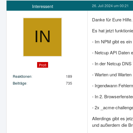
26. Juli 2024 um 00:21
Interessent
Danke für Eure Hilfe.
Es hat jetzt funktioni
- Im NPM gibt es ein 
- Netcup API Daten e
- In der Netcup DNS
Profi
- Warten und Warten
Reaktionen
189
Beiträge
735
- Irgendwann Fehle
- In 2. Browserfenst
- 2x _acme-challenge
Allerdings gibt es je
und außerdem die Bro