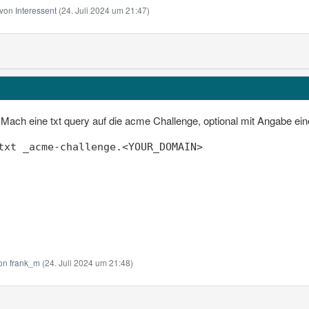
t von
Interessent
(
24. Juli 2024 um 21:47
)
Mach eine txt query auf die acme Challenge, optional mit Angabe e
txt _acme-challenge.<YOUR_DOMAIN>
von
frank_m
(
24. Juli 2024 um 21:48
)