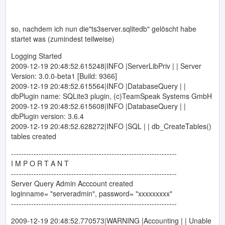
so, nachdem ich nun die"ts3server.sqlitedb" gelöscht habe
startet was (zumindest teilweise)
Logging Started
2009-12-19 20:48:52.615248|INFO |ServerLibPriv | | Server
Version: 3.0.0-beta1 [Build: 9366]
2009-12-19 20:48:52.615564|INFO |DatabaseQuery | |
dbPlugin name: SQLite3 plugin, (c)TeamSpeak Systems GmbH
2009-12-19 20:48:52.615608|INFO |DatabaseQuery | |
dbPlugin version: 3.6.4
2009-12-19 20:48:52.628272|INFO |SQL | | db_CreateTables()
tables created
------------------------------------------------------------------
I M P O R T A N T
------------------------------------------------------------------
Server Query Admin Acccount created
loginname= "serveradmin", password= "xxxxxxxxx"
------------------------------------------------------------------
2009-12-19 20:48:52.770573|WARNING |Accounting | | Unable