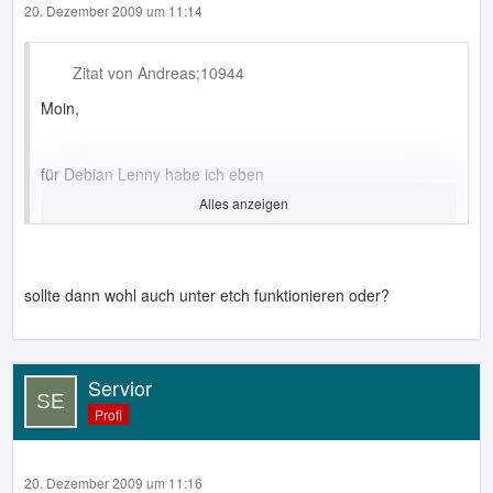
20. Dezember 2009 um 11:14
Zitat von Andreas;10944
Moin,
für Debian Lenny habe ich eben
Alles anzeigen
http://board.3dl.am/thread.php?postid=2154373
gefunden obs funzt weiß ich aber nich da bisher bei mir
noch Debian etchh drauf is
sollte dann wohl auch unter etch funktionieren oder?
Servior
Profi
20. Dezember 2009 um 11:16