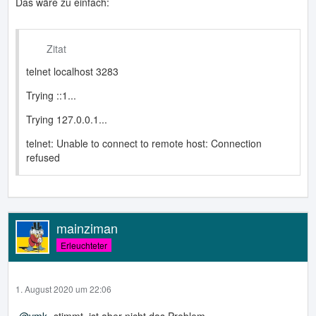
Das wäre zu einfach:
Zitat
telnet localhost 3283
Trying ::1...
Trying 127.0.0.1...
telnet: Unable to connect to remote host: Connection
refused
mainziman
Erleuchteter
1. August 2020 um 22:06
vmk
stimmt, ist aber nicht das Problem ...