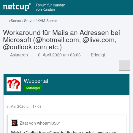
vServer / Server / KVM-Server
Workaround für Mails an Adressen bei
Microsoft (@hotmail.com, @live.com,
@outlook.com etc.)
Askaaron
6. April 2020 um 03:06
Erledigt
Wuppertal
Anfänger
9. Mai 2020 um 17:03
Zitat von whoami0501
Welche "selbe Frage" wurde dir denn gestellt, wenn man