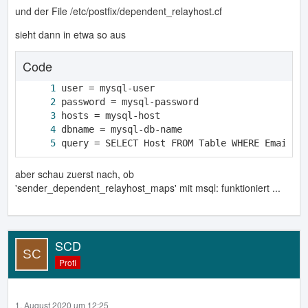
und der File /etc/postfix/dependent_relayhost.cf
sieht dann in etwa so aus
Code
query = SELECT Host FROM Table WHERE EmailAd
aber schau zuerst nach, ob
'sender_dependent_relayhost_maps' mit msql: funktioniert ...
SCD
Profi
1. August 2020 um 12:25