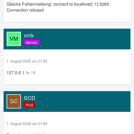
Gleiche Fehlermeldung: connect to localhost[::1]:3283:
Connection refused
vmk
Meister
1. August 2020 um 21:52
127.0.0.1 != ::1
SCD
Profi
1. August 2020 um 21:59