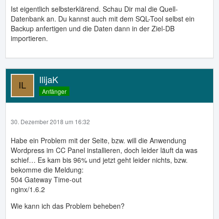
Daten auf meinem PC per FTP auf den neuen Server
Ist eigentlich selbsterklärend. Schau Dir mal die Quell-
uploaden und dann auf meine erstellte neue DB per Myphp
Datenbank an. Du kannst auch mit dem SQL-Tool selbst ein
importieren.
Backup anfertigen und die Daten dann in der Ziel-DB
importieren.
3. Dann noch in der wp-config.php die DB Daten
umbenennen, bzw. die neuen DB Daten reinschreiben und
auf dem neuen Server uploaden... Ist das so ok?
Und mit meiner Domain die ich ja noch beim alten Hoster
IlijaK
habe (godaddy), muß ich ja noch "rüber transferieren" ?
Anfänger
EDIT:
Wenn ich das so mache dann bekomme ich diesen Fehler
30. Dezember 2018 um 16:32
in der myphp:
Habe ein Problem mit der Seite, bzw. will die Anwendung
Wordpress im CC Panel installieren, doch leider läuft da was
schief… Es kam bis 96% und jetzt geht leider nichts, bzw.
bekomme die Meldung:
504 Gateway Time-out
nginx/1.6.2
Wie kann ich das Problem beheben?