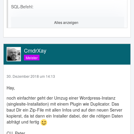
SQL-Befehl:
Alles anzeigen
#
# Data contents of table `wp_nf3_forms`
#
CmdrXay
INSERT INTO `wp_nf3_forms` ( `id`, `title`, `key`,
Meister
`created_at`, `updated_at`, `views`, `subs`, `form_title`,
`default_label_pos`, `show_title`, `clear_complete`,
`hide_complete`, `logged_in`, `seq_num`) VALUES
30. Dezember 2018 um 14:13
(1, 'Kontaktirajte nas', '', '2018-12-23 07:25:08', NULL,
Hay,
NULL, NULL, NULL, NULL, NULL, NULL, NULL, NULL, 87,
NULL, NULL, NULL, NULL)
noch einfachter geht der Umzug einer Wordpress-Instanz
(singlesite-Installation) mit einem Plugin wie Duplicator. Das
MySQL meldet: Dokumentation
baut Dir ein Zip-File mit allen Infos und auf den neuen Server
kopierst, da ist dann ein Installer dabei, der die nötigen Daten
#1136 - Anzahl der Felder stimmt nicht mit der Anzahl der
abfrägt und fertig
Werte in Zeile 1 überein
CU, Peter