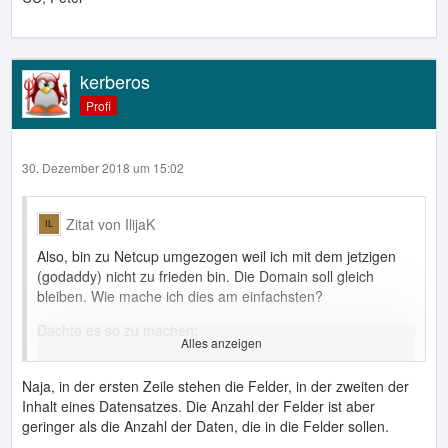
kerberos
Profi
30. Dezember 2018 um 15:02
Zitat von IlijaK
Also, bin zu Netcup umgezogen weil ich mit dem jetzigen
(godaddy) nicht zu frieden bin. Die Domain soll gleich
bleiben. Wie mache ich dies am einfachsten?
Dachte es so zu machen:
Alles anzeigen
1.Auf der alten Wordpress-Seite mit dem Plugin "Migrate
DB" die DB erstellen. Dann noch die ganzen Wordpress
Naja, in der ersten Zeile stehen die Felder, in der zweiten der
Daten per FTP auf meinem PC downloaden.
Inhalt eines Datensatzes. Die Anzahl der Felder ist aber
geringer als die Anzahl der Daten, die in die Felder sollen.
2.Auf dem neuen Server (netcup) eine DB erstellen, die