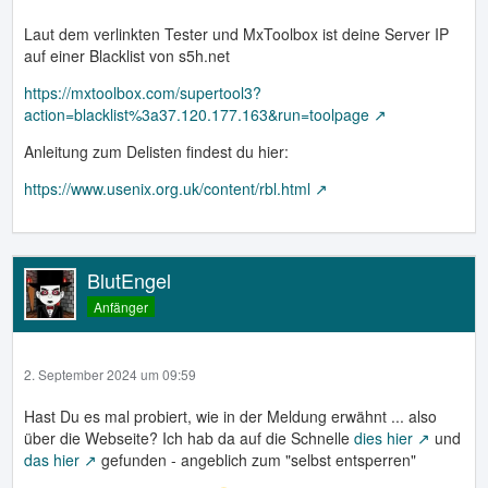
RULE-1107) Sender-IP has a
Laut dem verlinkten Tester und MxToolbox ist deine Server IP
auf einer Blacklist von s5h.net
bad reputation on the net. For details see
https://mxtoolbox.com/supertool3?
http://www.blacklistalert.org/?q=37.120.177.163
To have
action=blacklist%3a37.120.177.163&run=toolpage
an exception made
Anleitung zum Delisten findest du hier:
for xxx, contact us using the form
https://www.usenix.org.uk/content/rbl.html
on our Website or give us a phonecall.
BlutEngel
Anfänger
2. September 2024 um 09:59
Hast Du es mal probiert, wie in der Meldung erwähnt ... also
über die Webseite? Ich hab da auf die Schnelle
dies hier
und
das hier
gefunden - angeblich zum "selbst entsperren"