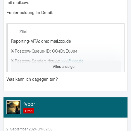
mit mailcow.
Fehlermeldung im Detail:
Zitat
Reporting-MTA: dns; mail.xxx.de
X-Postcow-Queue-ID: CC4D3E0084
X-Postcow-Sender: rfc822;
xxx@xxx.de
Alles anzeigen
Arrival-Date: Mon, 2 Sep 2024 09:32:15 +0200 (CEST)
Was kann ich dagegen tun?
Final-Recipient: rfc822;
xxx@lausitz.net
Original-Recipient: rfc822;
xxx@lausitz.net
Action: failed
fvbor
Status: 5.0.0
Profi
Remote-MTA: dns; mailgw-01.envia-tel.net
2. September 2024 um 09:58
Diagnostic-Code: smtp; 571 Access denied: 571 (V4.7-