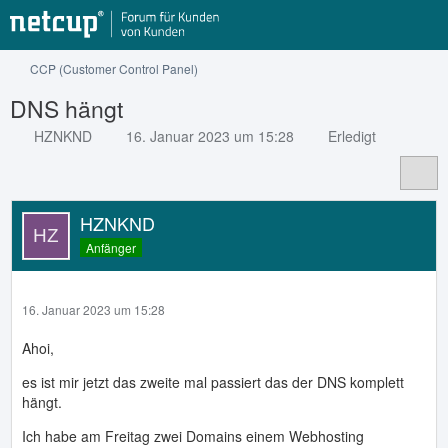
CCP (Customer Control Panel)
DNS hängt
HZNKND
16. Januar 2023 um 15:28
Erledigt
HZNKND
Anfänger
16. Januar 2023 um 15:28
Ahoi,
es ist mir jetzt das zweite mal passiert das der DNS komplett
hängt.
Ich habe am Freitag zwei Domains einem Webhosting