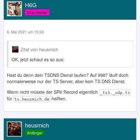
H6G
Erleuchteter
6. Mai 2021 um 15:33
Zitat von heusmich
OK, jetzt schaut es so aus:
Hast du denn dein TSDNS Dienst laufen? Auf 9987 läuft doch
normalerweise nur der TS Server, aber kein TS DNS Dienst.
Wenn nicht müsste der SRV Record eigentlich
_ts3._udp.ts
für
heißen.
ts.heusmich.de
heusmich
Anfänger