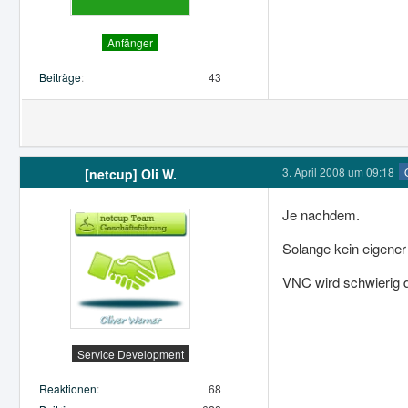
Anfänger
Beiträge
43
3. April 2008 um 09:18
[netcup] Oli W.
Je nachdem.
Solange kein eigener 
VNC wird schwierig d
Service Development
Reaktionen
68