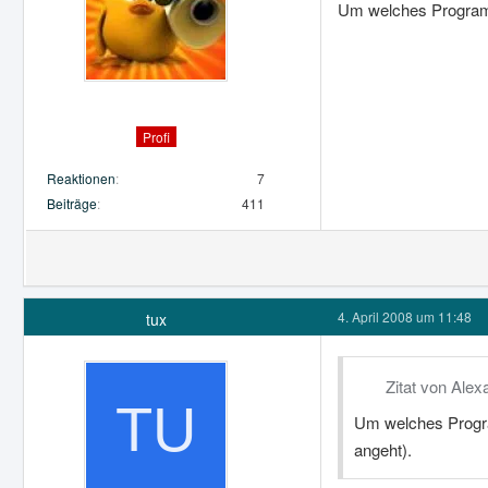
Um welches Programm
Profi
Reaktionen
7
Beiträge
411
4. April 2008 um 11:48
tux
Zitat von Ale
Um welches Progra
angeht).