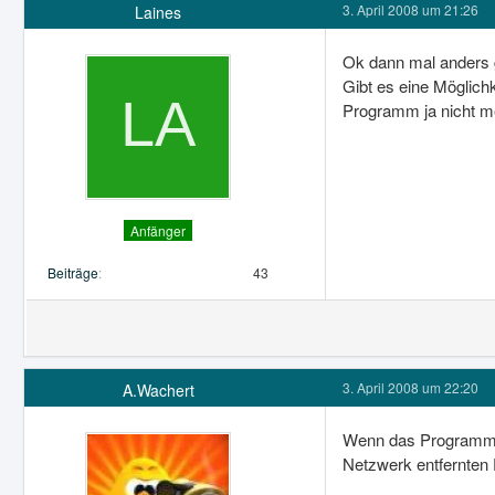
3. April 2008 um 21:26
Laines
Ok dann mal anders g
Gibt es eine Möglich
Programm ja nicht me
Anfänger
Beiträge
43
3. April 2008 um 22:20
A.Wachert
Wenn das Programm ei
Netzwerk entfernten P