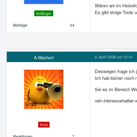
Wären wir im Heisefor
Es gibt einige Tools 
Anfänger
Beiträge
94
4. April 2008 um 12:14
A.Wachert
Deswegen frage ich j
Ich hab bisher noch n
Sei es im Bereich We
rein interessehalber
Profi
Reaktionen
7