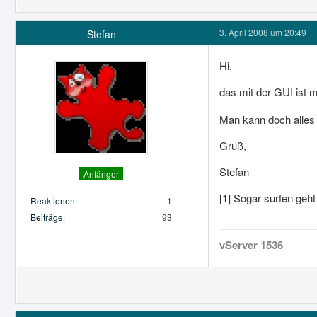
3. April 2008 um 20:49
Stefan
Hi,
das mit der GUI ist m
Man kann doch alles
Gruß,
Stefan
Anfänger
[1] Sogar surfen ge
Reaktionen
1
Beiträge
93
vServer 1536