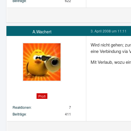
Beiträge
622
3. April 2008 um 11:11
A.Wachert
Wird nicht gehen; zu
eine Verbindung via 
Mit Verlaub, wozu ei
Profi
Reaktionen
7
Beiträge
411