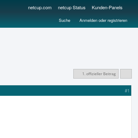
netcup.com
netcup Status
Kunden-Panels
Suche
Anmelden oder registrieren
1. offizieller Beitrag
#1