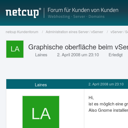
netcup Kundenforum
Administration eines Server / vServer
vServer / 
Graphische oberfläche beim vSe
Laines
2. April 2008 um 23:10
Erledigt
2. April 2008 um 23:10
Laines
Hi,
ist es möglich eine
Also Gnome installie