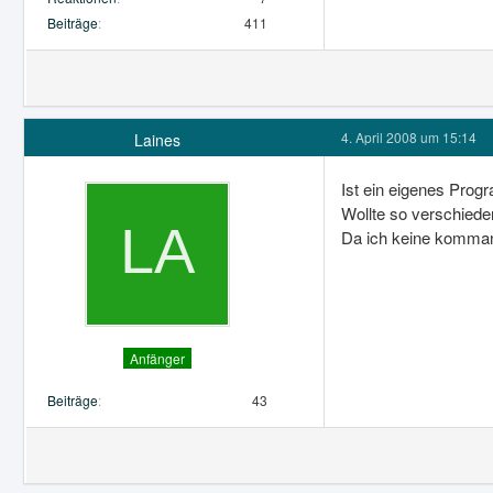
Beiträge
411
4. April 2008 um 15:14
Laines
Ist ein eigenes Prog
Wollte so verschiede
Da ich keine kommando
Anfänger
Beiträge
43