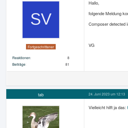
Hallo,
folgende Meldung k
Composer detected is
VG
Fortgeschrittener
Reaktionen
8
Beiträge
81
24. Juni 2023 um 12:13
tab
Vielleicht hilft ja das: