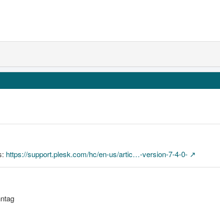
as:
https://support.plesk.com/hc/en-us/artic…-version-7-4-0-
ntag