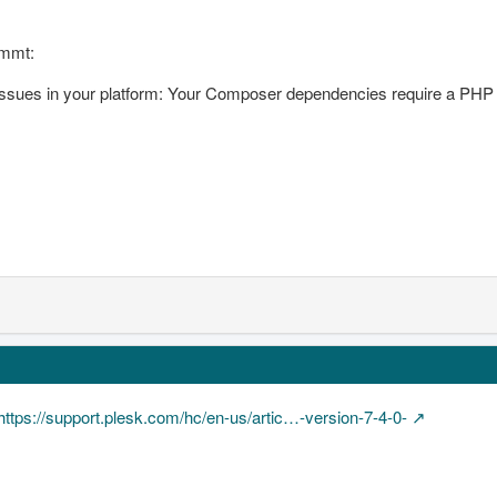
ommt:
sues in your platform: Your Composer dependencies require a PHP v
https://support.plesk.com/hc/en-us/artic…-version-7-4-0-