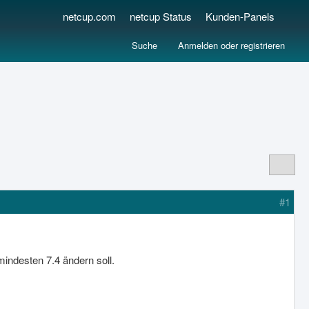
netcup.com
netcup Status
Kunden-Panels
Suche
Anmelden oder registrieren
#1
indesten 7.4 ändern soll.