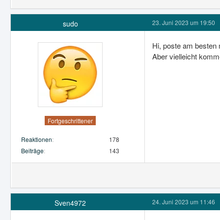
23. Juni 2023 um 19:50
sudo
Hi, poste am besten 
Aber vielleicht komm
Fortgeschrittener
Reaktionen
178
Beiträge
143
24. Juni 2023 um 11:46
Sven4972