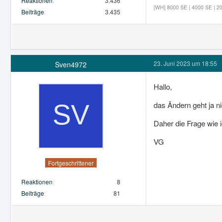
Reaktionen
3.436
[WH] 8000 SE | 4000 SE | 20
Beiträge
3.435
23. Juni 2023 um 18:55
Sven4972
Hallo,
das Ändern geht ja ni
Daher die Frage wie 
VG
Fortgeschrittener
Reaktionen
8
Beiträge
81