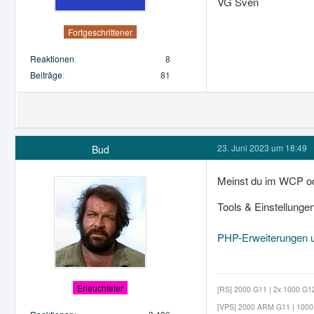
VG Sven
Fortgeschrittener
Reaktionen
8
Beiträge
81
23. Juni 2023 um 18:49
Bud
Meinst du im WCP ode
Tools & Einstellunge
PHP-Erweiterungen u
Erleuchteter
[RS] 2000 G11 | 2x 1000 G12 
[VPS] 2000 ARM G11 | 1000 G