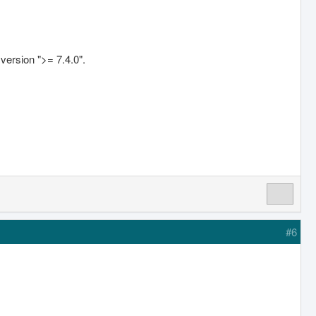
ersion ">= 7.4.0".
#6