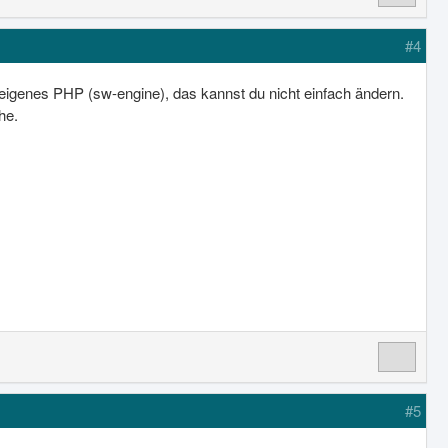
#4
eigenes PHP (sw-engine), das kannst du nicht einfach ändern.
he.
#5