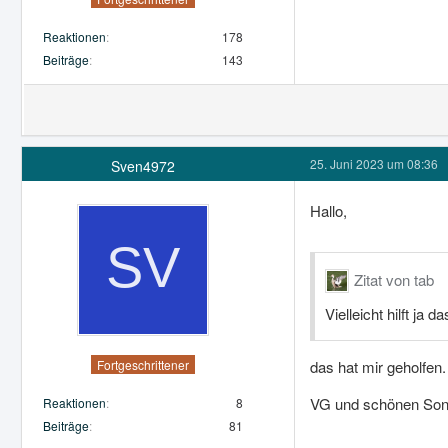
Reaktionen
178
Beiträge
143
25. Juni 2023 um 08:36
Sven4972
Hallo,
Zitat von tab
Vielleicht hilft ja d
Fortgeschrittener
das hat mir geholfen.
VG und schönen Son
Reaktionen
8
Beiträge
81