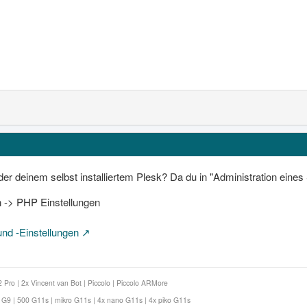
r deinem selbst installiertem Plesk? Da du in "Administration eines 
n -> PHP Einstellungen
nd -Einstellungen
Pro | 2x Vincent van Bot | Piccolo | Piccolo ARMore
9 | 500 G11s | mikro G11s | 4x nano G11s | 4x piko G11s