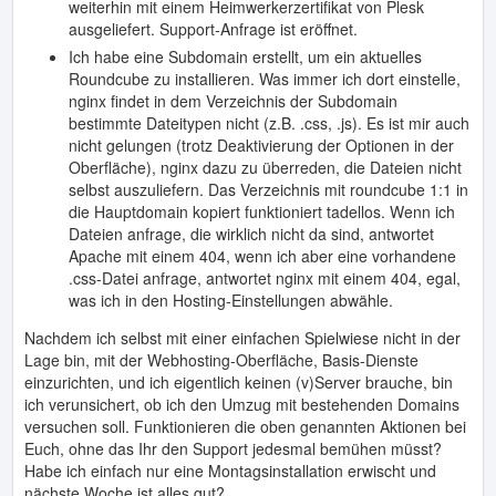
weiterhin mit einem Heimwerkerzertifikat von Plesk
ausgeliefert. Support-Anfrage ist eröffnet.
Ich habe eine Subdomain erstellt, um ein aktuelles
Roundcube zu installieren. Was immer ich dort einstelle,
nginx findet in dem Verzeichnis der Subdomain
bestimmte Dateitypen nicht (z.B. .css, .js). Es ist mir auch
nicht gelungen (trotz Deaktivierung der Optionen in der
Oberfläche), nginx dazu zu überreden, die Dateien nicht
selbst auszuliefern. Das Verzeichnis mit roundcube 1:1 in
die Hauptdomain kopiert funktioniert tadellos. Wenn ich
Dateien anfrage, die wirklich nicht da sind, antwortet
Apache mit einem 404, wenn ich aber eine vorhandene
.css-Datei anfrage, antwortet nginx mit einem 404, egal,
was ich in den Hosting-Einstellungen abwähle.
Nachdem ich selbst mit einer einfachen Spielwiese nicht in der
Lage bin, mit der Webhosting-Oberfläche, Basis-Dienste
einzurichten, und ich eigentlich keinen (v)Server brauche, bin
ich verunsichert, ob ich den Umzug mit bestehenden Domains
versuchen soll. Funktionieren die oben genannten Aktionen bei
Euch, ohne das Ihr den Support jedesmal bemühen müsst?
Habe ich einfach nur eine Montagsinstallation erwischt und
nächste Woche ist alles gut?