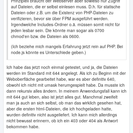
Prinzipiell braucht der Webserver aber sowieso nur Zugriff
auf Dateien, die er selbst einlesen muss. D.h. für statische
Dateien oder z.B. um die Existenz von PHP-Dateien zu
verifizieren, bevor sie über FPM ausgeführt werden.
Irgendwelche Includes-Ordner o.ä. müssen somit nicht für
jeden lesbar sein. Die könnte man sogar als 0700
chmod'en bzw. die Dateien als 0600.
(Ich beziehe mich mangels Erfahrung jetzt rein auf PHP. Bei
node.js könnte es Unterschiede geben.)
Ich habe das jetzt noch einmal getestet, und ja, die Dateien
werden im Standard mit 644 angelegt. Als ich zu Beginn mit der
Weboberfläche gearbeitet habe, war es aber definitiv 640,
obwohl ich nicht mit umask herumgespielt habe. Da musste ich
dann rekursiv alles ändern. In meinem Anwendungsfall kann ich
mit 644 gut leben, also ist jetzt alles gut. Manchmal zweifelt
man ja auch an sich selbst, ob man das wirklich gesehen hat,
aber die ersten html-Dateien, die ich hochgeladen hatte,
wurden definitiv nicht ausgeliefert. Ich kann mich allerdings
nicht bewusst erinnern, ob ich ein 403 oder 404 als Antwort
bekommen habe.