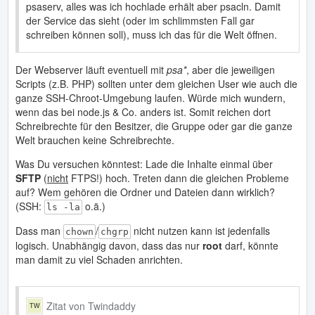
psaserv, alles was ich hochlade erhält aber psacln. Damit
der Service das sieht (oder im schlimmsten Fall gar
schreiben können soll), muss ich das für die Welt öffnen.
Der Webserver läuft eventuell mit
psa*
, aber die jeweiligen
Scripts (z.B. PHP) sollten unter dem gleichen User wie auch die
ganze SSH-Chroot-Umgebung laufen. Würde mich wundern,
wenn das bei node.js & Co. anders ist. Somit reichen dort
Schreibrechte für den Besitzer, die Gruppe oder gar die ganze
Welt brauchen keine Schreibrechte.
Was Du versuchen könntest: Lade die Inhalte einmal über
SFTP
(
nicht
FTPS!) hoch. Treten dann die gleichen Probleme
auf? Wem gehören die Ordner und Dateien dann wirklich?
(SSH:
o.ä.)
ls -la
Dass man
/
nicht nutzen kann ist jedenfalls
chown
chgrp
logisch. Unabhängig davon, dass das nur
root
darf, könnte
man damit zu viel Schaden anrichten.
Zitat von Twindaddy