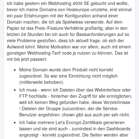
ich habe gestern ein Webhosting 4000 SE gebucht und wollte,
bevor ich meine Domains von Hosteurope umziehe, erst einmal
ein paar Erfahrungen mit der Konfiguration anhand einer
Domain machen, die ich als Spielwiese verwende. Auf dem
Papier ist das Preis-/Feature-Verhältnis großartig, aber in den
letzten 24 Stunden bin ich auch für Basisanforderungen auf so
viele Probleme gestoßen, dass ich aktuell frage, ob sich der
Aufwand lohnt. Meine Motivation war vor allem, auch mit einem
günstigen Webhosting-Tarif node.js nutzen zu können. Das ist
mir bis jetzt passiert:
Meine Domain wurde dem Produkt nicht korrekt
zugeordnet. So war eine Einrichtung nicht möglich
(mittlerweile behoben).
Ich muss - wenn ich Dateien über das Webinterface oder
FTP hochlade - hinterher den Zugriff für alle ermöglichen,
weil ich keinen Weg gefunden habe, diese Verzeichnisse
/ Dateien der Gruppe zuzuordnen, der die Service-
Benutzer angehören. chown gibt aus auch per ssh nicht.
Ich habe mehrere Let's Encrypt-Zertifikate generieren
lassen und sie sind auch - zumindest in den Dashboards
angezeigt - korrekt zugeordnet. Die Seiten werden aber