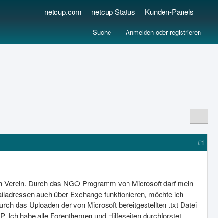
netcup.com
netcup Status
Kunden-Panels
Suche
Anmelden oder registrieren
#1
en Verein. Durch das NGO Programm von Microsoft darf mein
ailadressen auch über Exchange funktionieren, möchte ich
ch das Uploaden der von Microsoft bereitgestellten .txt Datei
P. Ich habe alle Forenthemen und Hilfeseiten durchforstet.