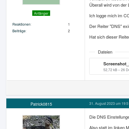
Überall wird von der 
Anfänger
Ich logge mich im CC
Reaktionen
1
Der Reiter "DNS" exis
Beiträge
2
Hat sich dieser Reite
Dateien
52,72 kB – 26 
31. August 2023 um 19:5
Patrick0815
Die DNS Einstellunge
Also statt im linken