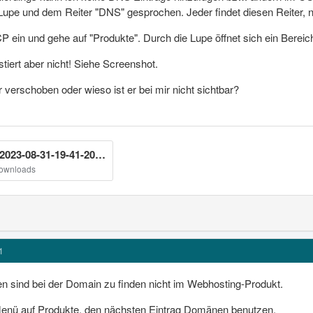
Lupe und dem Reiter "DNS" gesprochen. Jeder findet diesen Reiter, nu
P ein und gehe auf "Produkte". Durch die Lupe öffnet sich ein Bereic
tiert aber nicht! Siehe Screenshot.
r verschoben oder wieso ist er bei mir nicht sichtbar?
Screenshot_2023-08-31-19-41-20-426-edit_com.android.chrome.jpg
Downloads
1
n sind bei der Domain zu finden nicht im Webhosting-Produkt.
 Menü auf Produkte, den nächsten Eintrag Domänen benutzen.