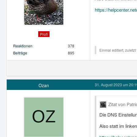
https://helpcenter.n
Profi
Reaktionen
378
Einmal editiert, zuletz
Beiträge
895
31. August 2023 um 20:1
Ozan
Zitat von Patr
Die DNS Einstellun
Also statt im link