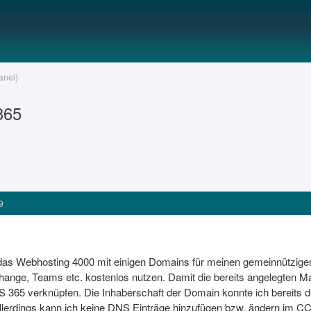
anel)
365
9
 das Webhosting 4000 mit einigen Domains für meinen gemeinnützig
hange, Teams etc. kostenlos nutzen. Damit die bereits angelegten M
365 verknüpfen. Die Inhaberschaft der Domain konnte ich bereits dur
 Allerdings kann ich keine DNS Einträge hinzufügen bzw. ändern im CC