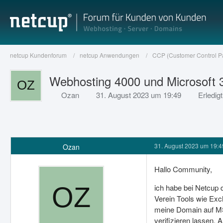
netcup Kundenforum
netcup Anwendungen
CCP (Customer Control P
Webhosting 4000 und Microsoft 
Ozan
31. August 2023 um 19:49
Erledigt
31. August 2023 um 19:4
Ozan
Hallo Community,
ich habe bei Netcup
Verein Tools wie Exc
meine Domain auf MS 
verifizieren lassen.