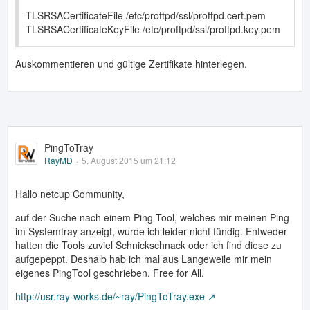
TLSRSACertificateFile /etc/proftpd/ssl/proftpd.cert.pem
TLSRSACertificateKeyFile /etc/proftpd/ssl/proftpd.key.pem
Auskommentieren und gültige Zertifikate hinterlegen.
PingToTray
RayMD
5. August 2015 um 21:12
Hallo netcup Community,
auf der Suche nach einem Ping Tool, welches mir meinen Ping
im Systemtray anzeigt, wurde ich leider nicht fündig. Entweder
hatten die Tools zuviel Schnickschnack oder ich find diese zu
aufgepeppt. Deshalb hab ich mal aus Langeweile mir mein
eigenes PingTool geschrieben. Free for All.
http://usr.ray-works.de/~ray/PingToTray.exe