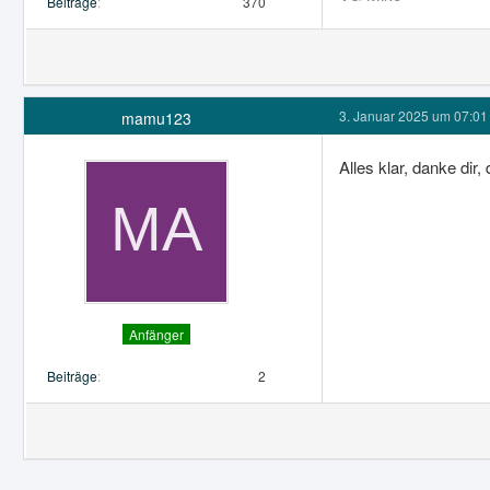
Beiträge
370
3. Januar 2025 um 07:01
mamu123
Alles klar, danke di
Anfänger
Beiträge
2