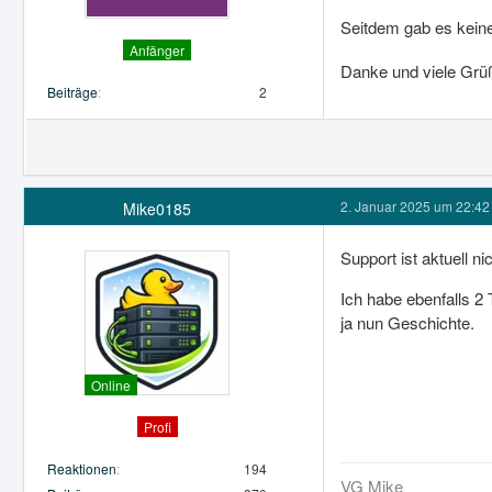
Seitdem gab es keine
Anfänger
Danke und viele Grü
Beiträge
2
2. Januar 2025 um 22:42
Mike0185
Support ist aktuell n
Ich habe ebenfalls 2 
ja nun Geschichte.
Online
Profi
Reaktionen
194
VG Mike