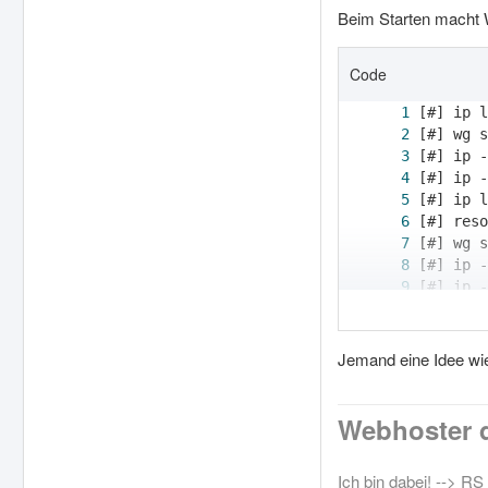
Beim Starten macht 
Code
Jemand eine Idee wi
[#] ip -
Webhoster d
Ich bin dabei! --> R