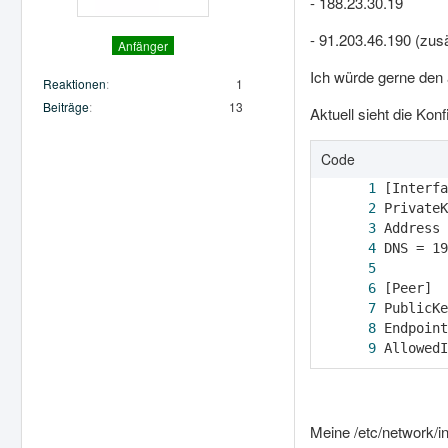
- 188.23.30.19
- 91.203.46.190 (zusä
Anfänger
Ich würde gerne den
Reaktionen
1
Beiträge
13
Aktuell sieht die Ko
Code
AllowedI
Meine /etc/network/in