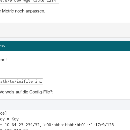
.0.0/0 dev wg0 table 1234
e Metric noch anpassen.
:35
ort!
path/to/inifile.ini
erweis auf die Config-File?: