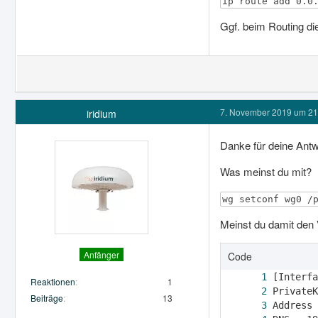
ip route add 0.0
Ggf. beim Routing di
7. November 2019 um 21
iridium
Danke für deine Antw
Was meinst du mit?
wg setconf wg0 /
Meinst du damit den V
Anfänger
Code
Reaktionen
1
Beiträge
13