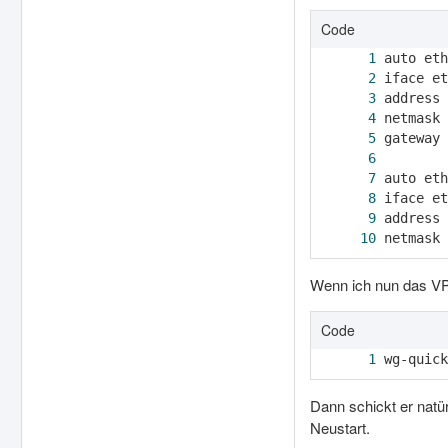
Code
netmask 
Wenn ich nun das VP
Code
wg-quick
Dann schickt er natü
Neustart.