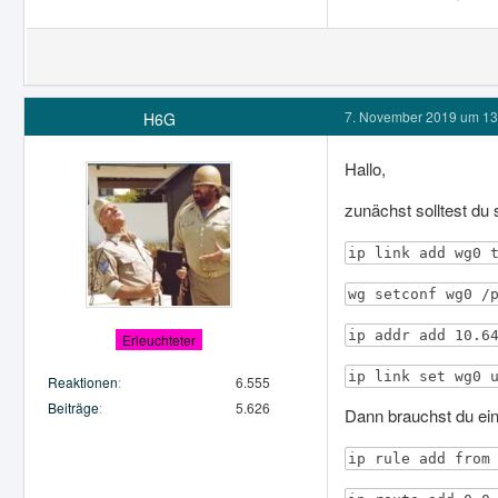
7. November 2019 um 13
H6G
Hallo,
zunächst solltest du
ip link add wg0 
wg setconf wg0 /
ip addr add 10.6
Erleuchteter
ip link set wg0 
Reaktionen
6.555
Beiträge
5.626
Dann brauchst du ein
ip rule add from