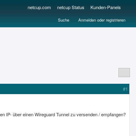
netcup.com
netcup Status
Kunden-Panels
Suche
Anmelden oder registrieren
#1
mten IP- über einen Wireguard Tunnel zu versenden / empfangen?