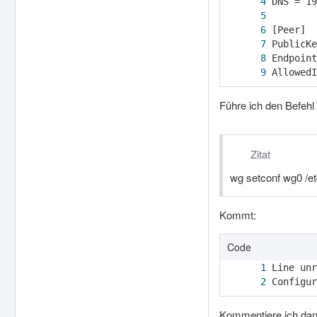
AllowedI
Führe ich den Befehl
Zitat
wg setconf wg0 /et
Kommt:
Code
Configur
Kommentiere ich dann 