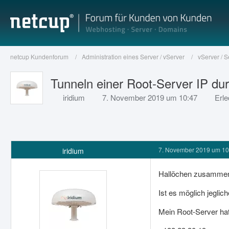
netcup Kundenforum
Administration eines Server / vServer
vServer / 
Tunneln einer Root-Server IP du
iridium
7. November 2019 um 10:47
Erle
7. November 2019 um 10
iridium
Hallöchen zusamme
Ist es möglich jegli
Mein Root-Server hat