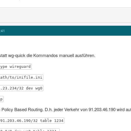
:41
 statt wg-quick die Kommandos manuell ausführen.
type wireguard
path/to/inifile.ini
4.23.234/32 dev wg0
up
 Policy Based Routing. D.h. jeder Verkehr von 91.203.46.190 wird auf
 91.203.46.190/32 table 1234