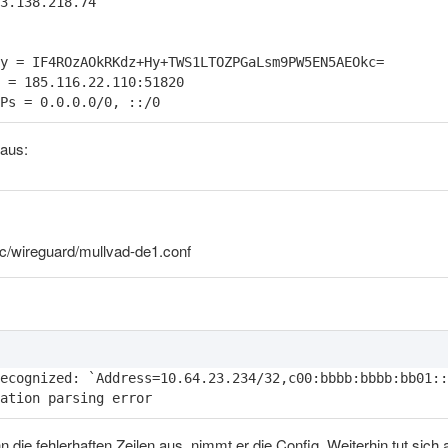
Ps = 0.0.0.0/0, ::/0
 aus:
c/wireguard/mullvad-de1.conf
ation parsing error
die fehlerhaften Zeilen aus, nimmt er die Config. Weiterhin tut sich 