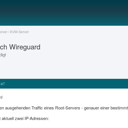
Server / KVM-Server
rch Wireguard
digt
:47
n!
chen ausgehenden Traffic eines Root-Servers - genauer einer bestim
 aktuell zwei IP-Adressen: