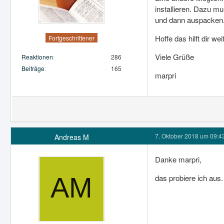
installieren. Dazu 
und dann auspacken. 
Hoffe das hilft dir weit
Fortgeschrittener
Viele Grüße
Reaktionen
286
Beiträge
165
marpri
7. Oktober 2018 um 09:4
Andreas M
Danke marpri,
das probiere ich aus.