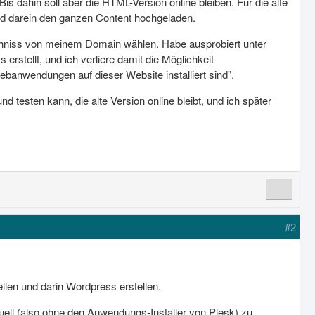
s dahin soll aber die HTML-Version online bleiben. Für die alte
nd darein den ganzen Content hochgeladen.
ichniss von meinem Domain wählen. Habe ausprobiert unter
erstellt, und ich verliere damit die Möglichkeit
anwendungen auf dieser Website installiert sind".
d testen kann, die alte Version online bleibt, und ich später
#2
en und darin Wordpress erstellen.
ell (also ohne den Anwendungs-Installer von Plesk) zu