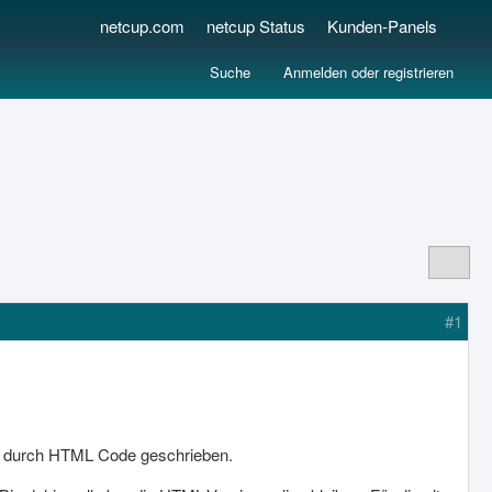
netcup.com
netcup Status
Kunden-Panels
Suche
Anmelden oder registrieren
#1
st durch HTML Code geschrieben.