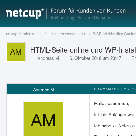
netcup Kundenforum
netcup Anwendungen
WCP (Webhosting Control
HTML-Seite online und WP-Install
Andreas M
6. Oktober 2018 um 23:47
Er
6. Oktober 2018 um 23:4
Andreas M
Hallo zusammen,
Ich bin Anfänger wa
Ich habe zu Netcup 