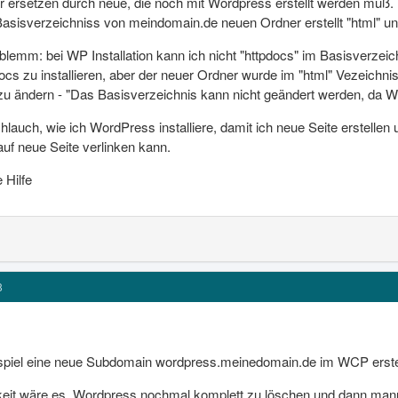
 ersetzen durch neue, die noch mit Wordpress erstellt werden muß. Bi
Basisverzeichniss von meindomain.de neuen Ordner erstellt "html" u
lemm: bei WP Installation kann ich nicht "httpdocs" im Basisverze
s zu installieren, aber der neuer Ordner wurde im "html" Vezeichniss 
ändern - "Das Basisverzeichnis kann nicht geändert werden, da Web
lauch, wie ich WordPress installiere, damit ich neue Seite erstellen un
 neue Seite verlinken kann.
 Hilfe
8
spiel eine neue Subdomain wordpress.meinedomain.de im WCP erstell
eit wäre es, Wordpress nochmal komplett zu löschen und dann manu