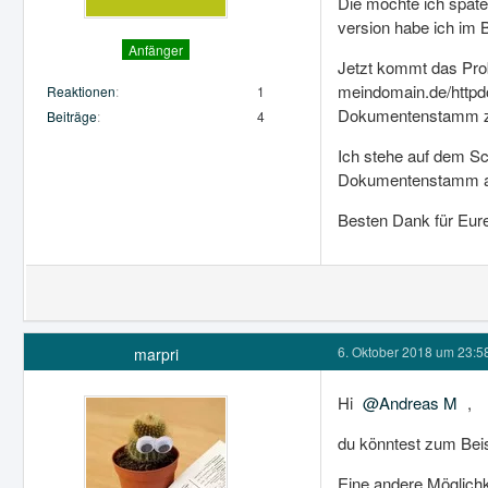
Die möchte ich später
version habe ich im 
Anfänger
Jetzt kommt das Prob
meindomain.de/httpdoc
Reaktionen
1
Dokumentenstamm zu 
Beiträge
4
Ich stehe auf dem Sch
Dokumentenstamm auf
Besten Dank für Eure
6. Oktober 2018 um 23:5
marpri
Hi
Andreas M
,
du könntest zum Bei
Eine andere Möglichk