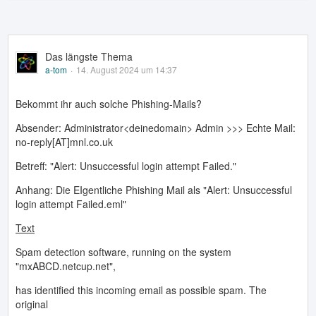
Das längste Thema
a-tom
14. August 2024 um 14:37
Bekommt ihr auch solche Phishing-Mails?
Absender: Administrator<deinedomain> Admin >>> Echte Mail:
no-reply[AT]mnl.co.uk
Betreff: "Alert: Unsuccessful login attempt Failed."
Anhang: Die EIgentliche Phishing Mail als "Alert: Unsuccessful
login attempt Failed.eml"
Text
Spam detection software, running on the system
"mxABCD.netcup.net",
has identified this incoming email as possible spam. The
original