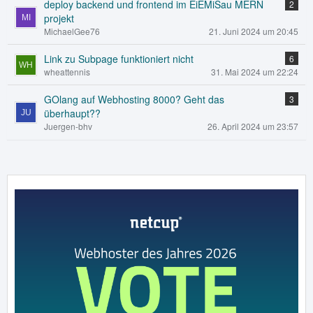
deploy backend und frontend im EiEMiSau MERN
2
projekt
MichaelGee76
21. Juni 2024 um 20:45
Link zu Subpage funktioniert nicht
6
wheattennis
31. Mai 2024 um 22:24
GOlang auf Webhosting 8000? Geht das
3
überhaupt??
Juergen-bhv
26. April 2024 um 23:57