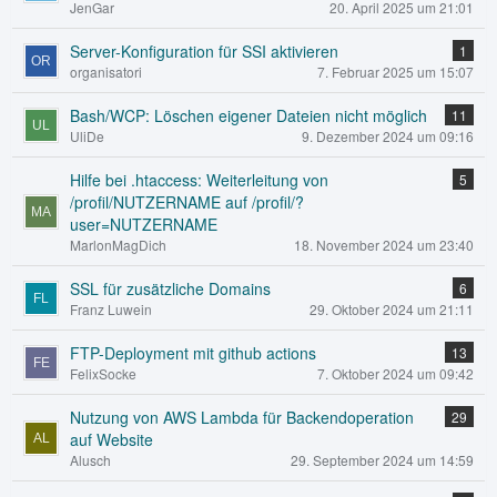
JenGar
20. April 2025 um 21:01
Server-Konfiguration für SSI aktivieren
1
organisatori
7. Februar 2025 um 15:07
Bash/WCP: Löschen eigener Dateien nicht möglich
11
UliDe
9. Dezember 2024 um 09:16
Hilfe bei .htaccess: Weiterleitung von
5
/profil/NUTZERNAME auf /profil/?
user=NUTZERNAME
MarlonMagDich
18. November 2024 um 23:40
SSL für zusätzliche Domains
6
Franz Luwein
29. Oktober 2024 um 21:11
FTP-Deployment mit github actions
13
FelixSocke
7. Oktober 2024 um 09:42
Nutzung von AWS Lambda für Backendoperation
29
auf Website
Alusch
29. September 2024 um 14:59