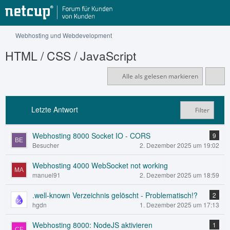
Webhosting und Webdevelopment
HTML / CSS / JavaScript
Alle als gelesen markieren
Letzte Antwort
Filter
Webhosting 8000 Socket IO - CORS
9
Besucher
2. Dezember 2025 um 19:02
Webhosting 4000 WebSocket not working
manuel91
2. Dezember 2025 um 18:59
.well-known Verzeichnis gelöscht - Problematisch!?
2
hgdn
1. Dezember 2025 um 17:13
Webhosting 8000: NodeJS aktivieren
1