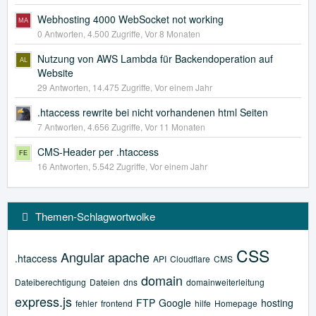
Webhosting 4000 WebSocket not working
0 Antworten, 4.500 Zugriffe, Vor 8 Monaten
Nutzung von AWS Lambda für Backendoperation auf
Website
29 Antworten, 14.475 Zugriffe, Vor einem Jahr
.htaccess rewrite bei nicht vorhandenen html Seiten
7 Antworten, 4.656 Zugriffe, Vor 11 Monaten
CMS-Header per .htaccess
16 Antworten, 5.542 Zugriffe, Vor einem Jahr
Themen-Schlagwortwolke
CSS
Angular
apache
.htaccess
API
Cloudflare
CMS
domain
Dateiberechtigung
Dateien
dns
domainweiterleitung
express.js
FTP
Google
hosting
fehler
frontend
hilfe
Homepage