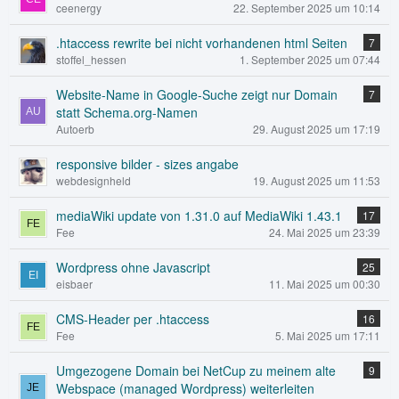
ceenergy
22. September 2025 um 10:14
.htaccess rewrite bei nicht vorhandenen html Seiten
7
stoffel_hessen
1. September 2025 um 07:44
Website-Name in Google-Suche zeigt nur Domain
7
statt Schema.org-Namen
Autoerb
29. August 2025 um 17:19
responsive bilder - sizes angabe
webdesignheld
19. August 2025 um 11:53
mediaWiki update von 1.31.0 auf MediaWiki 1.43.1
17
Fee
24. Mai 2025 um 23:39
Wordpress ohne Javascript
25
eisbaer
11. Mai 2025 um 00:30
CMS-Header per .htaccess
16
Fee
5. Mai 2025 um 17:11
Umgezogene Domain bei NetCup zu meinem alte
9
Webspace (managed Wordpress) weiterleiten