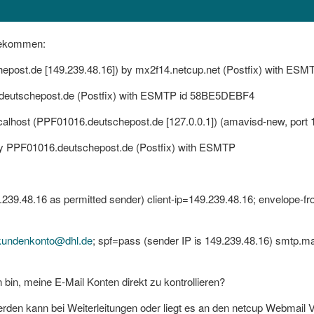
 bekommen:
hepost.de [149.239.48.16]) by mx2f14.netcup.net (Postfix) with E
6.deutschepost.de (Postfix) with ESMTP id 58BE5DEBF4
localhost (PPF01016.deutschepost.de [127.0.0.1]) (amavisd-new, po
by PPF01016.deutschepost.de (Postfix) with ESMTP
.239.48.16 as permitted sender) client-ip=149.239.48.16; envelope-f
kundenkonto@dhl.de
; spf=pass (sender IP is 149.239.48.16) smtp.ma
in, meine E-Mail Konten direkt zu kontrollieren?
rden kann bei Weiterleitungen oder liegt es an den netcup Webmail V