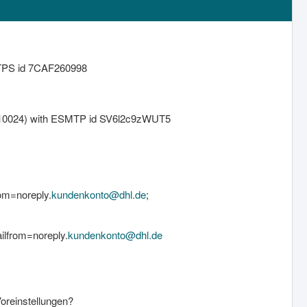
SMTPS id 7CAF260998
rt 10024) with ESMTP id SV6l2c9zWUT5
rom=noreply.
kundenkonto@dhl.de
;
ilfrom=noreply.
kundenkonto@dhl.de
oreinstellungen?