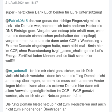
21. April 2024 um 18:17
super - herzlichen Dank Euch beiden für Eure Untertsützung!
@
Patrick0815
das war genau der richtige Fingerzeig mittels
Link - die Domain war, nachdem ich beim anderen Hoster die
DNS-Einträge gem. Vorgabe von netcup (die erhält man, wenn
man die domain einmal schon probehalber dort einpflegt)
vorgenommen hatte und sie dann unter CCP > Webhosting >
Externe Domain eingetragen hatte, nach nicht mal 15min hier
im CCP, ohne Beanstandung bzgl. _acme_challenge ein Let's
Encrypt Zertifikat laden können und sie läuft schon hier ...
wofff!!
@
m_ueberall
- ich bin mir nicht ganz sicher, ob ich Dich
vielleicht falsch verstehe - denn ich kann die *.ing Domain nicht
an netcup übertragen, sondern sie muss beim anderen Hoster
liegen bleiben, kann aber als externe Domain hier dann mit
allem Verwaltungsmöglichkeiten im CCP + WCP genutzt
werden, als ob ich sie von Netcup gebucht hätte.
Die *.ing Domain bietet netcup nicht zum Registrieren und auch
nicht zum eingehenden Übertragen an.